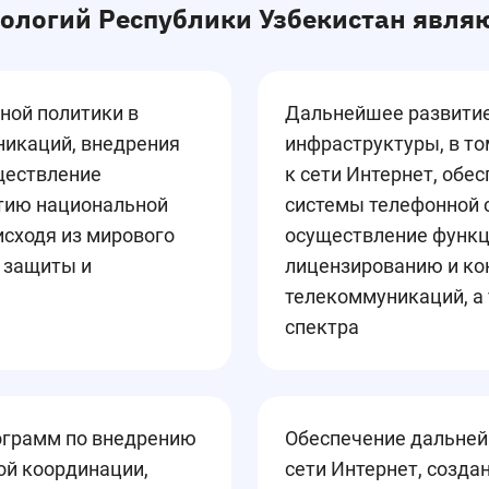
ологий Республики Узбекистан явля
ной политики в
Дальнейшее развити
никаций, внедрения
инфраструктуры, в т
уществление
к сети Интернет, обе
тию национальной
системы телефонной с
сходя из мирового
осуществление функц
 защиты и
лицензированию и кон
телекоммуникаций, а
спектра
ограмм по внедрению
Обеспечение дальней
ой координации,
сети Интернет, созда