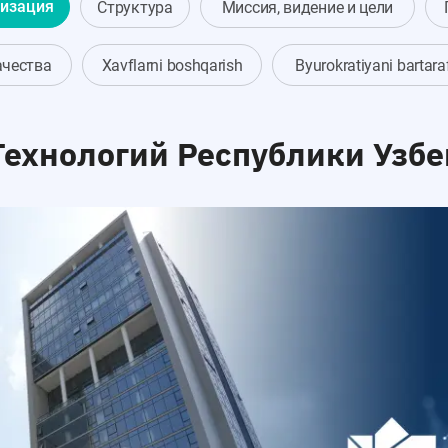
изация
Структура
Миссия, видение и цели
ачества
Xavflarni boshqarish
Byurokratiyani bartar
ехнологий Республики Узбе