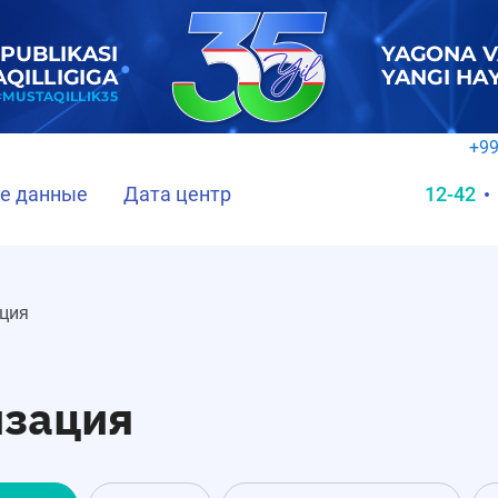
+99
е данные
Дата центр
12-42
ция
изация