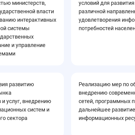
стью министерств,
условий для развити
сударственной власти
различной направленн
ованию интерактивных
удовлетворения инфо
ной системы
потребностей населен
ударственных
ание и управление
емами
вия развитию
Реализацию мер по о
рынка
внедрению современ
и услуг, внедрению
сетей, программных п
ационных систем и
дальнейшее развитие
го сектора
информационных рес