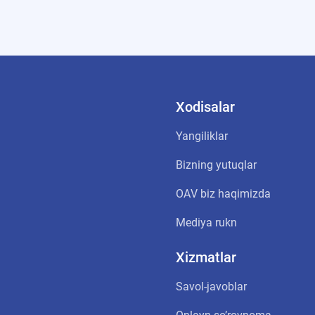
Xodisalar
Yangiliklar
Bizning yutuqlar
OАV biz haqimizda
Mediya rukn
Xizmatlar
Savol-javoblar