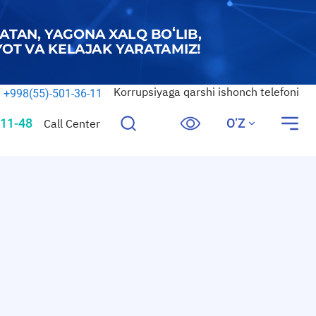
Korrupsiyaga qarshi ishonch telefoni
+998(55)-501-36-11
11-48
O‘Z
Call Center