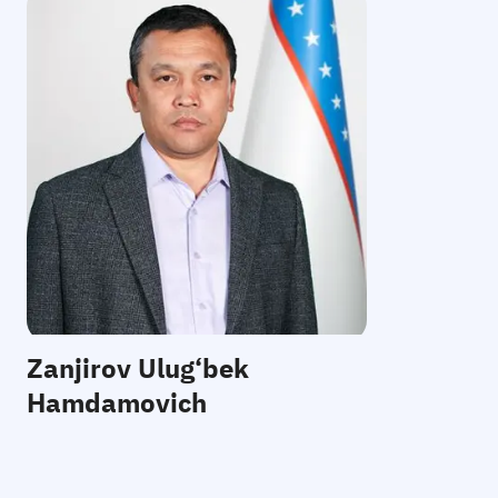
E-mail:
Telefon
:
Qabul
:
Zanjirov Ulug‘bek
Hamdamovich