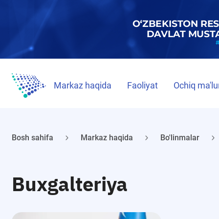
Markaz haqida
Faoliyat
Ochiq ma'lu
Bosh sahifa
Markaz haqida
Bo'linmalar
Buxgalteriya