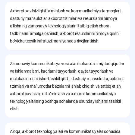
Axborot xavfsizligini taʼminlash va kommunikatsiya tarmoqlari,
dasturiy mahsulotlar, axborot tizimlari va resurslarini himoya
qilishning zamonaviy texnologiyalarini tatbiq etish chora-
tadbirlarini amalga oshirish, axborot resurslarini himoya qilish
boʼyicha texnik infratuzilmani yanada rivojlantirish
Zamonaviy kommunikatsiya vositalari sohasida ilmiy tadqiqotlar
va ishlanmalarni, kadrlarni tayyorlash, qayta tayyorlash va
malakasini oshirishni tashkil qilish, dasturiy mahsulotlar, axborot
tizimlari va ma’lumotlar bazalarini ishlab chiqish va tatbiq etish,
axborot xavfsizligini ta’minlash va axborot-kommunikatsiya
texnologiyalarining boshqa sohalarida shunday ishlarni tashkil
etish
Aloqa, axborot texnologiyalari va kommunikatsiyalar sohasida