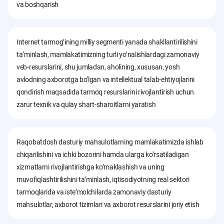
va boshqarish
Internet tarmogʼining milliy segmenti yanada shakllantirilishini
taʼminlash, mamlakatimizning turli yoʼnalishlardagi zamonaviy
veb-resurslarini, shu jumladan, aholining, xususan, yosh
avlodning axborotga boʼlgan va intellektual talab-ehtiyojlarini
qondirish maqsadida tarmoq resurslarini rivojlantirish uchun
zarur texnik va qulay shart-sharoitlarni yaratish
Raqobatdosh dasturiy mahsulotlarning mamlakatimizda ishlab
chiqarilishini va ichki bozorini hamda ularga koʼrsatiladigan
xizmatlarni rivojlantirishga koʼmaklashish va uning
muvofiqlashtirilishini taʼminlash, iqtisodiyotning real sektori
tarmoqlarida va isteʼmolchilarda zamonaviy dasturiy
mahsulotlar, axborot tizimlari va axborot resurslarini joriy etish