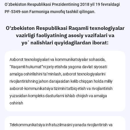
Oʼzbekiston Respublikasi Prezidentining 2018 yil 19 fevraldagi
PF-5349-son Farmoniga muvofiq tashkil qilingan.
O‘zbekiston Respublikasi Raqamli texnologiyalar
vazirligi faoliyatining asosiy vazifalari va
yoʼnalishlari quyidagilardan iborat:
Axborot texnologiyalari va kommunikatsiyalar sohasida,
“Raqamli hukumat”ni joriy etishda yagona davlat siyosati
amalga oshirilishini taʼminlash, axborot texnologiyalarini
rivojlantirishning jahon darajasidan kelib chiqqan holda milliy
axborot-kommunikatsiya tizimini tatbiq etish va rivojlantirish
yuzasidan kompleks dasturlarni ishlab chiqish va amalga
oshirish
Telekommunikatsiya infratuzilmasini yanada rivojlantirish va