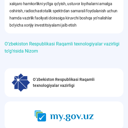
xalqaro hamkorlikni yoʼlga qoʼyish, ustuvor loyihalarni amalga
oshirish, radiochastotalik spektrdan samarali foydalanish uchun
hamda vazirlik faoliyati doirasiga kiruvchi boshqa yoʼnalishlar
boʼyicha xorijiy investitsiyalarni jalb etish
O‘zbekiston Respublikasi Raqamli texnologiyalar vazirligi
toʼgʼrisida Nizom
O‘zbekiston Respublikasi Raqamli
texnologiyalar vazirligi