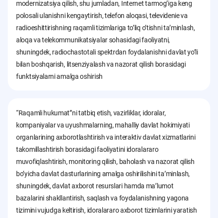
modernizatsiya qilish, shu jumladan, Internet tarmogʼiga keng
polosali ulanishni kengaytirish, telefon aloqasi, televidenie va
radioeshittirishning raqamli tizimlariga toʼliq oʼtishni taʼminlash,
aloqa va telekommunikatsiyalar sohasidagi faoliyatni,
shuningdek, radiochastotali spektrdan foydalanishni davlat yoʼli
bilan boshqarish, litsenziyalash va nazorat qilish borasidagi
funktsiyalarni amalga oshirish
“Raqamli hukumat”ni tatbiq etish, vazirliklar, idoralar,
kompaniyalar va uyushmalarning, mahalliy davlat hokimiyati
organlarining axborotlashtirish va interaktiv davlat xizmatlarini
takomillashtirish borasidagi faoliyatini idoralararo
muvofiqlashtirish, monitoring qilish, baholash va nazorat qilish
boʼyicha davlat dasturlarining amalga oshirilishini taʼminlash,
shuningdek, davlat axborot resurslari hamda maʼlumot
bazalarini shakllantirish, saqlash va foydalanishning yagona
tizimini vujudga keltirish, idoralararo axborot tizimlarini yaratish