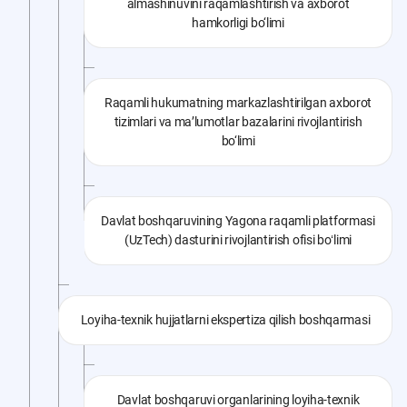
almashinuvini raqamlashtirish va axborot
hamkorligi bo‘limi
Raqamli hukumatning markazlashtirilgan axborot
tizimlari va ma’lumotlar bazalarini rivojlantirish
bo‘limi
Davlat boshqaruvining Yagona raqamli platformasi
(UzTech) dasturini rivojlantirish ofisi boʻlimi
Loyiha-texnik hujjatlarni ekspertiza qilish boshqarmasi
Davlat boshqaruvi organlarining loyiha-texnik