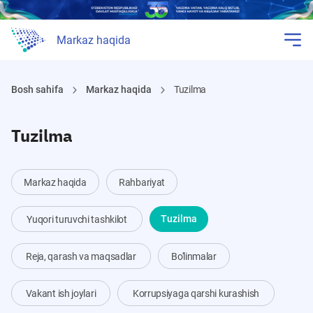
Markaz haqida
Bosh sahifa
Markaz haqida
Tuzilma
Tuzilma
Markaz haqida
Rahbariyat
Yuqori turuvchi tashkilot
Tuzilma
Reja, qarash va maqsadlar
Bo'linmalar
Vakant ish joylari
Korrupsiyaga qarshi kurashish