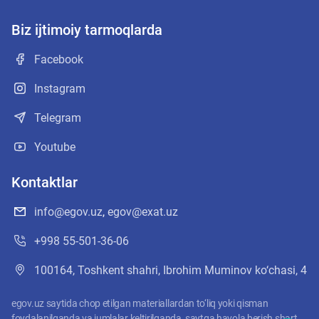
Biz ijtimoiy tarmoqlarda
Facebook
Instagram
Telegram
Youtube
Kontaktlar
info@egov.uz
,
egov@exat.uz
+998 55-501-36-06
100164, Toshkent shahri, Ibrohim Muminov ko‘chasi, 4
egov.uz saytida chop etilgan materiallardan to‘liq yoki qisman
foydalanilganda va jumlalar keltirilganda, saytga havola berish shart