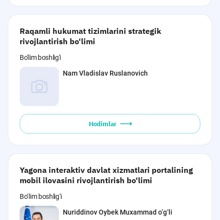
Raqamli hukumat tizimlarini strategik
rivojlantirish bo‘limi
Bo'lim boshlig'i
Nam Vladislav Ruslanovich
Hodimlar
Yagona interaktiv davlat xizmatlari portalining
mobil ilovasini rivojlantirish bo‘limi
Bo‘lim boshlig‘i
Nuriddinov Oybek Muxammad o‘g‘li