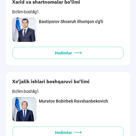
Xarid va shartnomalar bo‘limi
Bo‘lim boshlig‘i
Baxtiyorov Shoxruh Ilhomjon o'g'li
Hodimlar
Xo‘jalik ishlari boshqaruvi bo‘limi
Bo‘lim boshlig‘i
Muratov Bobirbek Ravshanbekovich
Hodimlar