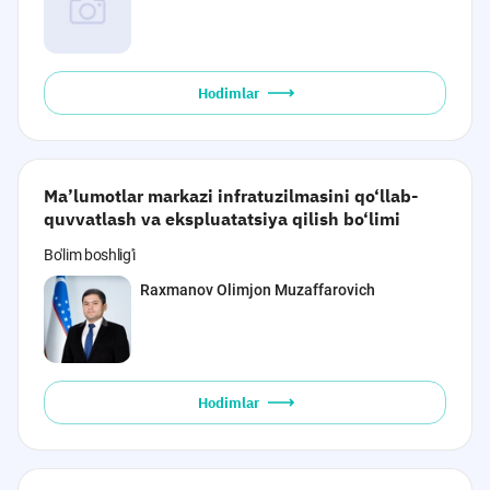
Hodimlar
Ma’lumotlar markazi infratuzilmasini qo‘llab-
quvvatlash va ekspluatatsiya qilish bo‘limi
Bo'lim boshlig'i
Raxmanov Olimjon Muzaffarovich
Hodimlar