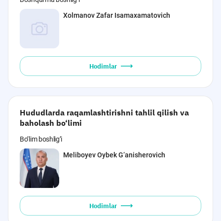
Xolmanov Zafar Isamaxamatovich
Hodimlar
Hududlarda raqamlashtirishni tahlil qilish va
baholash bo‘limi
Bo’lim boshlig’i
Meliboyev Oybek G‘anisherovich
Hodimlar