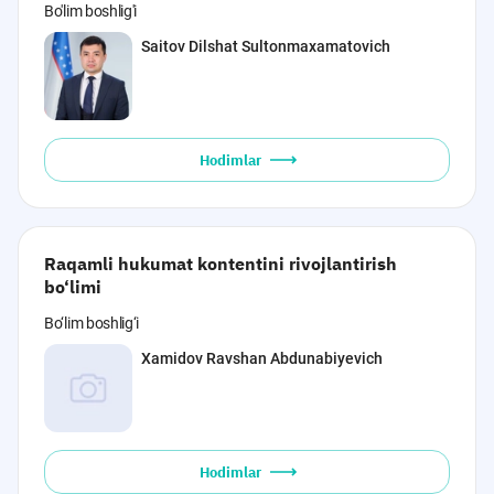
Bo'lim boshlig'i
Saitov Dilshat Sultonmaxamatovich
Hodimlar
Raqamli hukumat kontentini rivojlantirish
bo‘limi
Bo‘lim boshlig‘i
Xamidov Ravshan Abdunabiyevich
Hodimlar