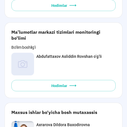
Hodimlar
Ma’lumotlar markazi tizimlari monitoringi
bo‘limi
Bo‘lim boshlig‘i
Abdufattaxov Asliddin Rovshan o‘g‘li
Hodimlar
Maxsus ishlar bo‘yicha bosh mutaxassis
Axrarova Dildora Baxodirovna