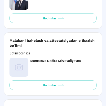
Hodimlar
Malakani baholash va attestatsiyadan o‘tkazish
bo‘limi
Bo‘lim boshlig‘i
Mamatova Nodira Mirzavaliyevna
Hodimlar