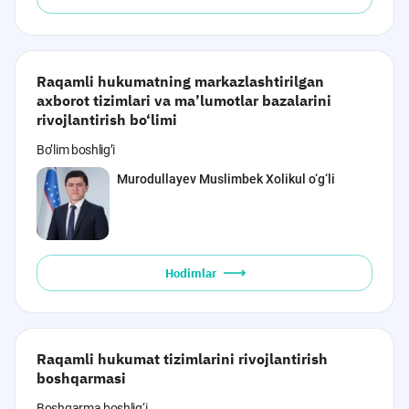
Raqamli hukumatning markazlashtirilgan
axborot tizimlari va ma’lumotlar bazalarini
rivojlantirish bo‘limi
Bo’lim boshlig’i
Murodullayev Muslimbek Xolikul o‘g‘li
Hodimlar
Raqamli hukumat tizimlarini rivojlantirish
boshqarmasi
Boshqarma boshlig‘i