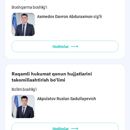
Boshqarma boshlig’i
Axmedov Davron Abduraxmon o‘g‘li
Hodimlar
Raqamli hukumat qonun hujjatlarini
takomillashtirish bo‘limi
Bo‘lim boshlig‘i
Akpulatov Ruslan Sadullayevich
Hodimlar