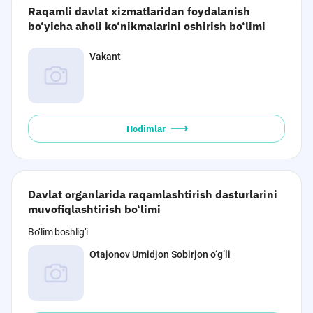
Raqamli davlat xizmatlaridan foydalanish
bo‘yicha aholi ko‘nikmalarini oshirish bo‘limi
Vakant
Hodimlar
Davlat organlarida raqamlashtirish dasturlarini
muvofiqlashtirish bo‘limi
Bo‘lim boshlig‘i
Otajonov Umidjon Sobirjon o‘g‘li