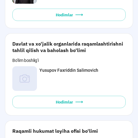
Hodimlar
Davlat va xo‘jalik organlarida raqamlashtirishni
tahlil qilish va baholash bo‘limi
Bo‘lim boshlig‘i
Yusupov Faxriddin Salimovich
Hodimlar
Raqamli hukumat loyiha ofisi bo‘limi