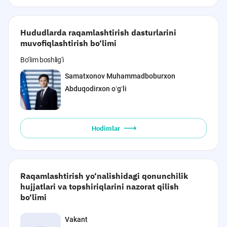
Hududlarda raqamlashtirish dasturlarini
muvofiqlashtirish bo‘limi
Bo‘lim boshlig‘i
Samatxonov Muhammadboburxon
Abduqodirxon oʻgʻli
Hodimlar
Raqamlashtirish yo‘nalishidagi qonunchilik
hujjatlari va topshiriqlarini nazorat qilish
bo‘limi
Vakant