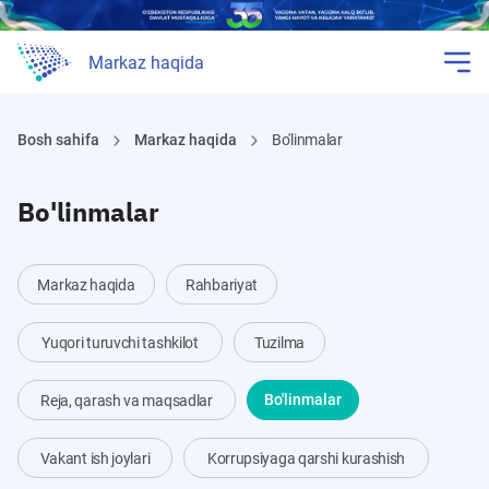
Markaz haqida
Bosh sahifa
Markaz haqida
Bo'linmalar
Bo'linmalar
Markaz haqida
Rahbariyat
Yuqori turuvchi tashkilot
Tuzilma
Reja, qarash va maqsadlar
Bo'linmalar
Vakant ish joylari
Korrupsiyaga qarshi kurashish