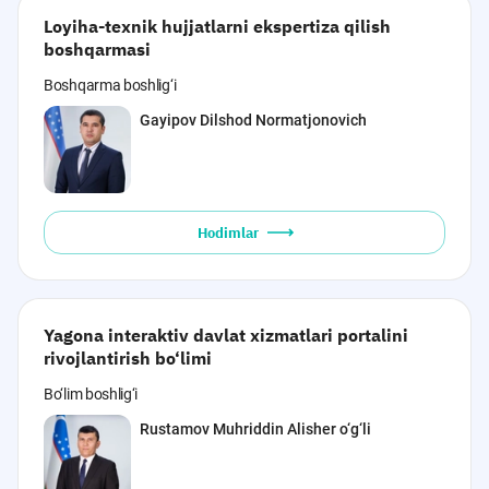
Loyiha-texnik hujjatlarni ekspertiza qilish
boshqarmasi
Boshqarma boshlig‘i
Gayipov Dilshod Normatjonovich
Hodimlar
Yagona interaktiv davlat xizmatlari portalini
rivojlantirish bo‘limi
Bo‘lim boshlig‘i
Rustamov Muhriddin Alisher o‘g‘li