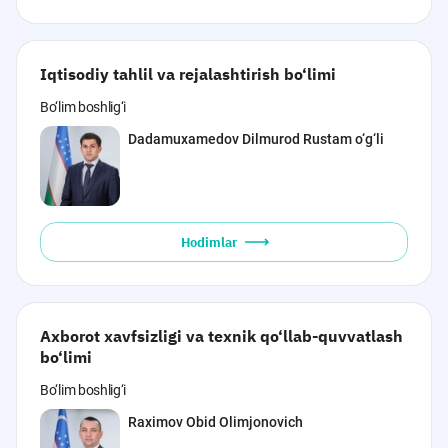
Iqtisodiy tahlil va rejalashtirish bo‘limi
Bo‘lim boshlig‘i
Dadamuxamedov Dilmurod Rustam o‘g‘li
Hodimlar
Axborot xavfsizligi va texnik qo‘llab-quvvatlash
bo‘limi
Bo‘lim boshlig‘i
Raximov Obid Olimjonovich