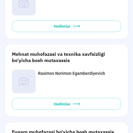
Hodimlar
Mehnat muhofazasi va texnika xavfsizligi
bo‘yicha bosh mutaxassis
Raximov Norimon Egamberdiyevich
Hodimlar
Fuqaro muhofazasi bo‘yicha bosh mutaxassis