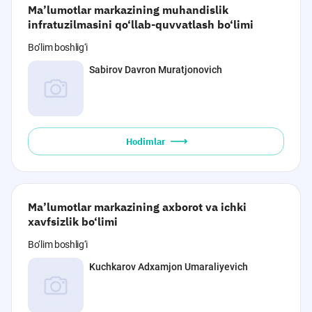
Ma’lumotlar markazining muhandislik
infratuzilmasini qo‘llab-quvvatlash bo‘limi
Bo‘lim boshlig‘i
Sabirov Davron Muratjonovich
Hodimlar
Ma’lumotlar markazining axborot va ichki
xavfsizlik bo‘limi
Bo‘lim boshlig‘i
Kuchkarov Adxamjon Umaraliyevich