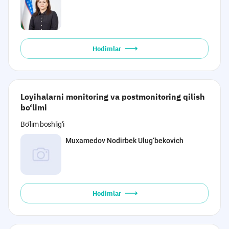
Hodimlar
Loyihalarni monitoring va postmonitoring qilish
bo‘limi
Bo‘lim boshlig‘i
Muxamedov Nodirbek Ulug‘bekovich
Hodimlar