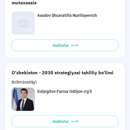
mutaxassis
Asadov Shuxratilla Nurillayevich
Hodimlar
O‘zbekiston - 2030 strategiyasi tahliliy bo‘limi
Bo‘lim boshlig‘i
Xolyigitov Farrux Odiljon o‘g‘li
Hodimlar