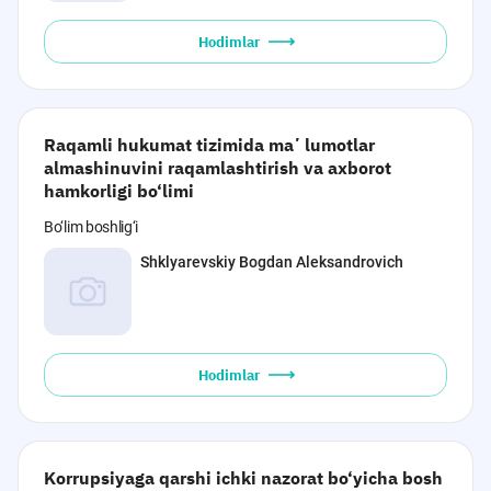
Hodimlar
Raqamli hukumat tizimida maʼlumotlar
almashinuvini raqamlashtirish va axborot
hamkorligi bo‘limi
Bo‘lim boshlig‘i
Shklyarevskiy Bogdan Aleksandrovich
Hodimlar
Korrupsiyaga qarshi ichki nazorat bo‘yicha bosh