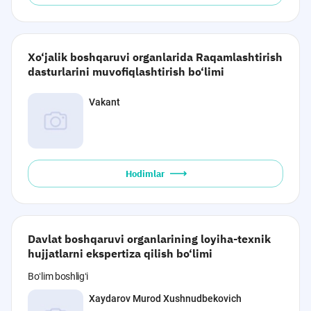
Xo‘jalik boshqaruvi organlarida Raqamlashtirish
dasturlarini muvofiqlashtirish bo‘limi
Vakant
Hodimlar
Davlat boshqaruvi organlarining loyiha-texnik
hujjatlarni ekspertiza qilish bo‘limi
Boʻlim boshligʻi
Xaydarov Murod Xushnudbekovich