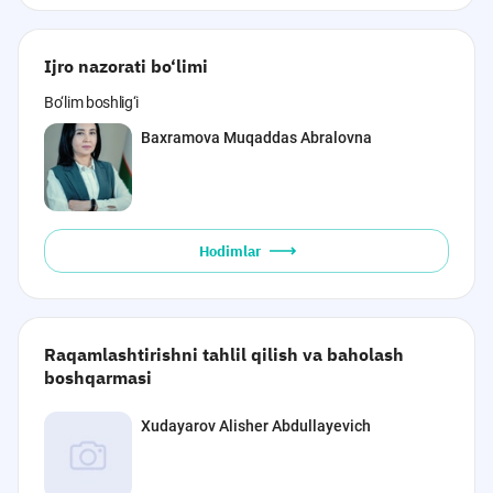
Ijro nazorati bo‘limi
Bo‘lim boshlig‘i
Baxramova Muqaddas Abralovna
Hodimlar
Raqamlashtirishni tahlil qilish va baholash
boshqarmasi
Xudayarov Alisher Abdullayevich