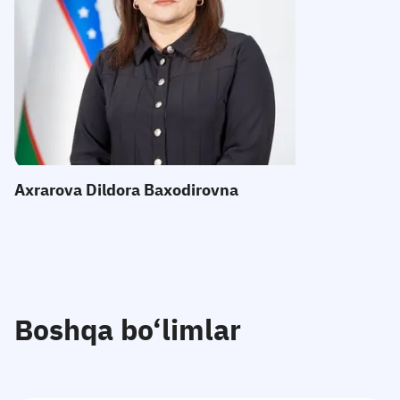
E-mail:
Telefon
:
Qabul
:
Axrarova Dildora Baxodirovna
Boshqa bo‘limlar