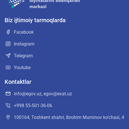
loyihalarini boshqarish
markazi
Biz ijtimoiy tarmoqlarda
Facebook
Instagram
Telegram
Youtube
Kontaktlar
info@egov.uz
,
egov@exat.uz
+998 55-501-36-06
100164, Toshkent shahri, Ibrohim Muminov ko‘chasi, 4