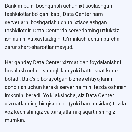
Banklar pulni boshqarish uchun ixtisoslashgan
tashkilotlar bo'lgani kabi, Data Center ham
serverlarni boshqarish uchun ixtisoslashgan
tashkilotdir. Data Centerda serverlarning uzluksiz
ishlashini va xavfsizligini ta'minlash uchun barcha
zarur shart-sharoitlar mavjud.
Har qanday Data Center xizmatidan foydalanishni
boshlash uchun sanoqli kun yoki hatto soat kerak
bo'ladi. Bu o'sib borayotgan biznes ehtiyojlarini
qondirish uchun kerakli server hajmini tezda oshirish
imkonini beradi. Yo’ki aksincha, siz Data Center
xizmatlarining bir qismidan (yoki barchasidan) tezda
voz kechishingiz va xarajatlarni qisqartirishingiz
mumkin.