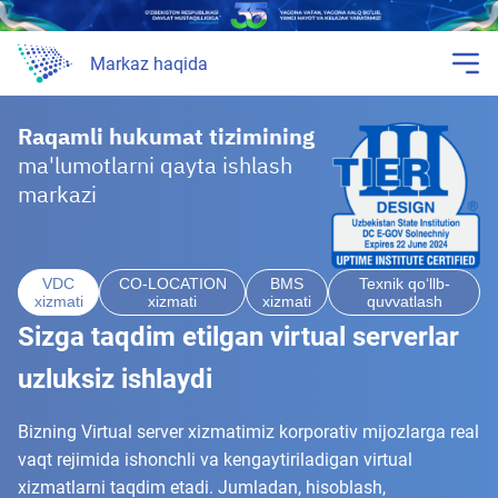
Markaz haqida
Raqamli hukumat tizimining
ma'lumotlarni qayta ishlash
markazi
VDC
CO-LOCATION
BMS
Texnik qo‘llb-
xizmati
xizmati
xizmati
quvvatlash
Sizga taqdim etilgan virtual serverlar
uzluksiz ishlaydi
Bizning Virtual server xizmatimiz korporativ mijozlarga real
vaqt rejimida ishonchli va kengaytiriladigan virtual
xizmatlarni taqdim etadi. Jumladan, hisoblash,