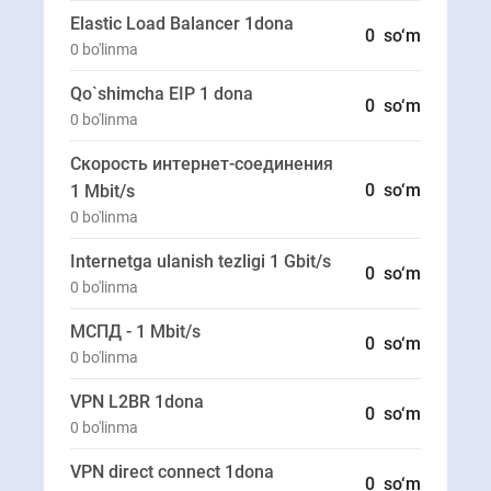
Elastic Load Balancer 1
dona
0
so‘m
0
bo'linma
Qo`shimcha EIP 1 dona
0
so‘m
0
bo'linma
Скорость интернет-соединения
0
so‘m
1 Mbit/s
0
bo'linma
Internetga ulanish tezligi 1 Gbit/s
0
so‘m
0
bo'linma
МСПД - 1 Mbit/s
0
so‘m
0
bo'linma
VPN L2BR 1
dona
0
so‘m
0
bo'linma
VPN direct connect 1
dona
0
so‘m