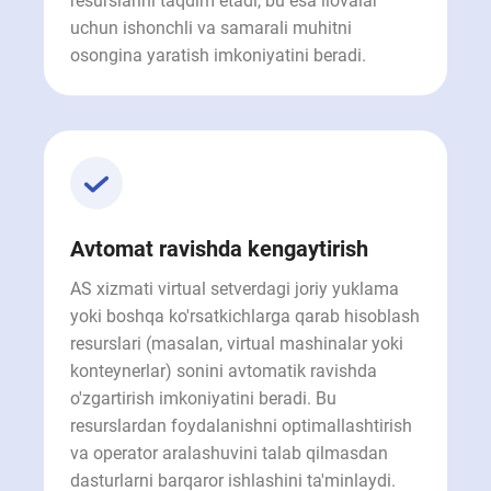
resurslarini taqdim etadi, bu esa ilovalar
uchun ishonchli va samarali muhitni
osongina yaratish imkoniyatini beradi.
Avtomat ravishda kengaytirish
AS xizmati virtual setverdagi joriy yuklama
yoki boshqa ko'rsatkichlarga qarab hisoblash
resurslari (masalan, virtual mashinalar yoki
konteynerlar) sonini avtomatik ravishda
o'zgartirish imkoniyatini beradi. Bu
resurslardan foydalanishni optimallashtirish
va operator aralashuvini talab qilmasdan
dasturlarni barqaror ishlashini ta'minlaydi.