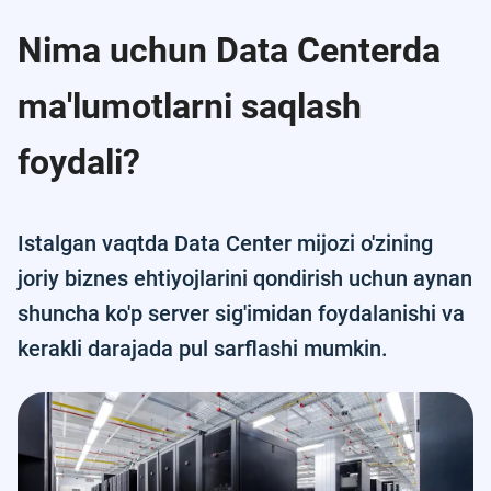
Nima uchun Data Centerda
ma'lumotlarni saqlash
foydali?
Istalgan vaqtda Data Center mijozi o'zining
joriy biznes ehtiyojlarini qondirish uchun aynan
shuncha ko'p server sig'imidan foydalanishi va
kerakli darajada pul sarflashi mumkin.