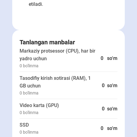
etiladi.
Tanlangan manbalar
Markaziy protsessor (CPU), har bir
0
so‘m
yadro uchun
0
bo'linma
Tasodifiy kirish xotirasi (RAM), 1
0
so‘m
GB uchun
0
bo'linma
Video karta (GPU)
0
so‘m
0
bo'linma
SSD
0
so‘m
0
bo'linma