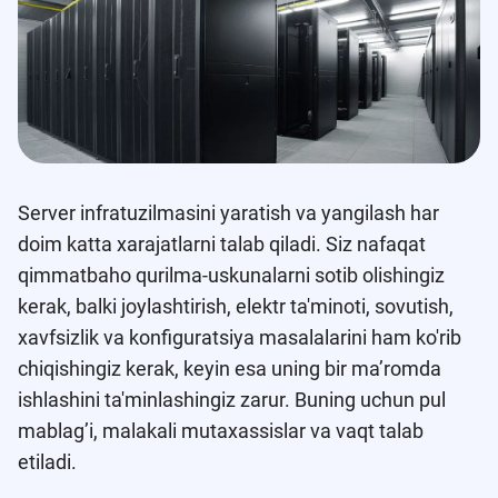
Server infratuzilmasini yaratish va yangilash har
doim katta xarajatlarni talab qiladi. Siz nafaqat
qimmatbaho qurilma-uskunalarni sotib olishingiz
kerak, balki joylashtirish, elektr ta'minoti, sovutish,
xavfsizlik va konfiguratsiya masalalarini ham ko'rib
chiqishingiz kerak, keyin esa uning bir ma’romda
ishlashini ta'minlashingiz zarur. Buning uchun pul
mablag’i, malakali mutaxassislar va vaqt talab
etiladi.