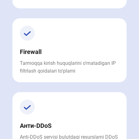
Firewall
Tarmoqqa kirish huquqlarini o'rnatadigan IP
filtrlash qoidalari to'plami
Анти-DDoS
Anti-DDoS servisi bulutdagi resurslarni DDoS