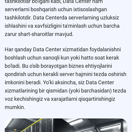
tashkilotlar bo'lgani kabi, Data Center ham
serverlarni boshqarish uchun ixtisoslashgan
tashkilotdir. Data Centerda serverlarning uzluksiz
ishlashini va xavfsizligini ta'minlash uchun barcha
zarur shart-sharoitlar mavjud.
Har qanday Data Center xizmatidan foydalanishni
boshlash uchun sanoqli kun yoki hatto soat kerak
bo'ladi. Bu o'sib borayotgan biznes ehtiyojlarini
qondirish uchun kerakli server hajmini tezda oshirish
imkonini beradi. Yo’ki aksincha, siz Data Center
xizmatlarining bir qismidan (yoki barchasidan) tezda
voz kechishingiz va xarajatlarni qisqartirishingiz
mumkin.