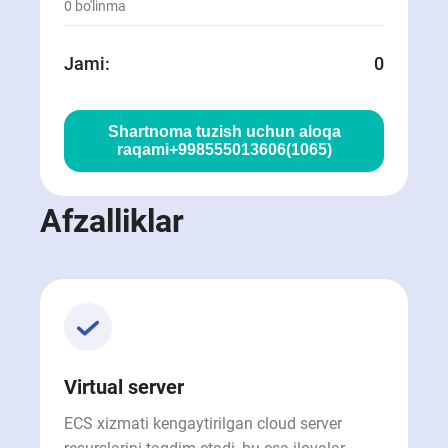
0
bo'linma
Jami:
0
Shartnoma tuzish uchun aloqa
raqami
+998555013606(1065)
Afzalliklar
Virtual server
ECS xizmati kengaytirilgan cloud server