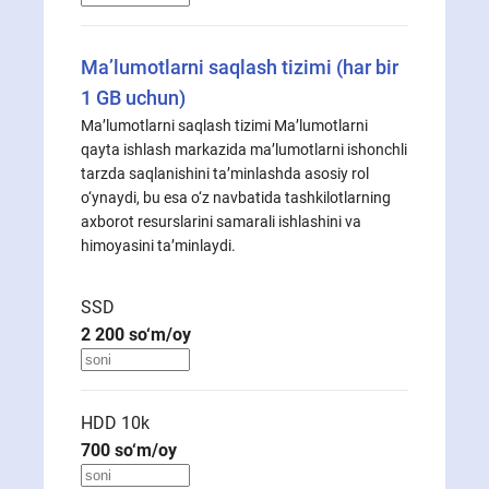
Ma’lumotlarni saqlash tizimi (har bir
1 GB uchun)
Ma’lumotlarni saqlash tizimi Ma’lumotlarni
qayta ishlash markazida ma’lumotlarni ishonchli
tarzda saqlanishini ta’minlashda asosiy rol
o‘ynaydi, bu esa o‘z navbatida tashkilotlarning
axborot resurslarini samarali ishlashini va
himoyasini ta’minlaydi.
SSD
2 200
so‘m/oy
HDD 10k
700
so‘m/oy