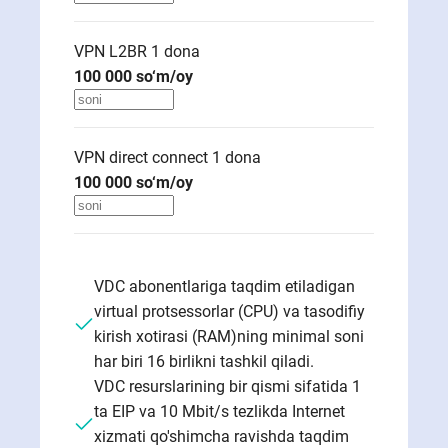
VPN L2BR 1
dona
100 000
so‘m/oy
VPN direct connect 1
dona
100 000
so‘m/oy
VDC abonentlariga taqdim etiladigan
virtual protsessorlar (CPU) va tasodifiy
kirish xotirasi (RAM)ning minimal soni
har biri 16 birlikni tashkil qiladi.
VDC resurslarining bir qismi sifatida 1
ta EIP va 10 Mbit/s tezlikda Internet
xizmati qo'shimcha ravishda taqdim