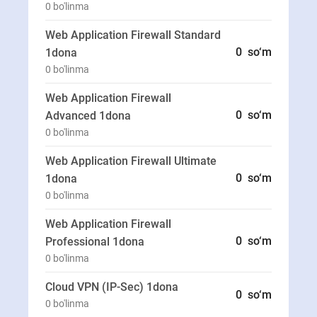
0
bo'linma
Web Application Firewall Standard
0
so‘m
1
dona
0
bo'linma
Web Application Firewall
0
so‘m
Advanced 1
dona
0
bo'linma
Web Application Firewall Ultimate
0
so‘m
1
dona
0
bo'linma
Web Application Firewall
0
so‘m
Professional 1
dona
0
bo'linma
Cloud VPN (IP-Sec) 1
dona
0
so‘m
0
bo'linma