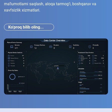
ma’lumotlarni saqlash, aloqa tarmog‘i, boshqaruv va
xavfsizlik xizmatlari.
Ko'proq bilib oling...