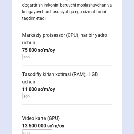
o‘zgartirish imkonini beruvchi moslashuvchan va
kengayuvchan hususiyatiga ega xizmat turini
taqdim etadi.
Markaziy protsessor (CPU), har bir yadro
uchun
75 000
so‘m/oy
Tasodifiy kirish xotirasi (RAM), 1 GB
uchun
11 000
so‘m/oy
Video karta (GPU)
13 500 000
so‘m/oy