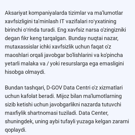
Aksariyat kompaniyalarda tizimlar va maʼlumotlar
xavfsizligini taʼminlash IT vazifalari roʻyxatining
birinchi oʻrinda turadi. Eng xavfsiz narsa o'zingizniki
degan fikr keng tarqalgan. Bunday nuqtai nazar,
mutaxassislar ichki xavfsizlik uchun faqat o'z
maoshlari orqali javobgar bo'lishlarini va ko'pincha
yetarli malaka va / yoki resurslarga ega emasligini
hisobga olmaydi.
Bundan tashqari, D-GOV Data Centri o'z xizmatlari
uchun kafolat beradi. Mijoz bilan ma'lumotlarning
sizib ketishi uchun javobgarlikni nazarda tutuvchi
maxfiylik shartnomasi tuziladi. Data Center,
shuningdek, uning aybi tufayli yuzaga kelgan zararni
qoplaydi.