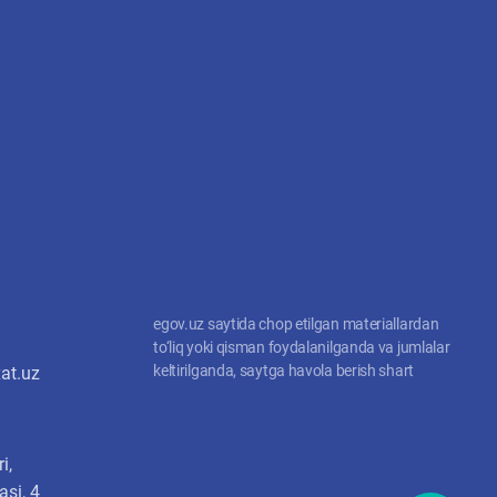
egov.uz saytida chop etilgan materiallardan
to‘liq yoki qisman foydalanilganda va jumlalar
keltirilganda, saytga havola berish shart
at.uz
i,
si, 4