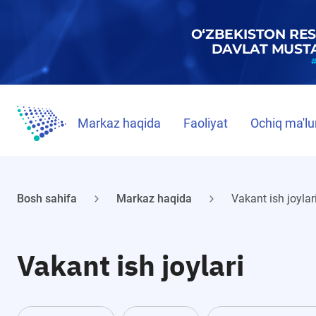
Markaz haqida
Faoliyat
Ochiq ma'lu
Bosh sahifa
Markaz haqida
Vakant ish joylar
Vakant ish joylari