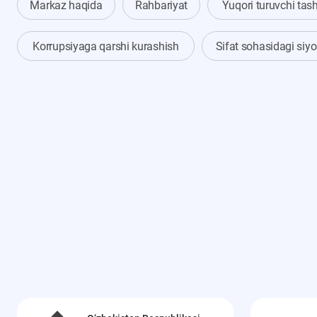
Markaz haqida
Rahbariyat
Yuqori turuvchi tas
Korrupsiyaga qarshi kurashish
Sifat sohasidagi siy