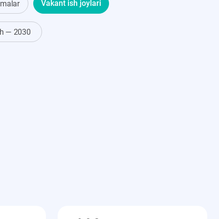
nmalar
Vakant ish joylari
ish — 2030