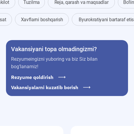
hkilot
Tuzilma
Reja, qarash va maqsadlar
Bo'li
osat
Xavflarni boshqarish
Byurokratiyani bartaraf et
Vakansiyani topa olmadingizmi?
Rezyumeingizni yuboring va biz Siz bilan
bogʼlanamiz!
Rezyume qoldirish
Vakansiyalarni kuzatib borish