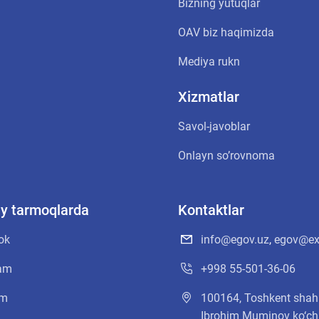
Bizning yutuqlar
OАV biz haqimizda
Mediya rukn
Xizmatlar
Savol-javoblar
Onlayn soʼrovnoma
oiy tarmoqlarda
Kontaktlar
ok
info@egov.uz
,
egov@ex
ram
+998 55-501-36-06
am
100164, Toshkent shahr
Ibrohim Muminov ko‘cha