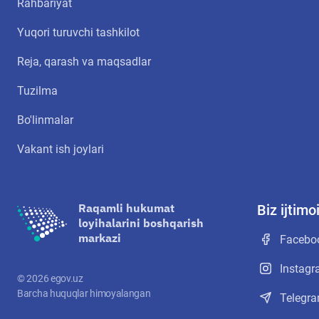
Rahbariyat
Yuqori turuvchi tashkilot
Reja, qarash va maqsadlar
Tuzilma
Bo'linmalar
Vakant ish joylari
Raqamli hukumat
Biz ijtim
loyihalarini boshqarish
markazi
Facebo
Instag
©
2026
egov.uz
Barcha huquqlar himoyalangan
Telegr