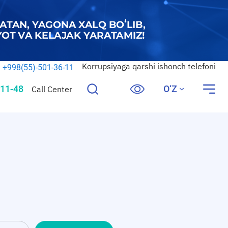
Korrupsiyaga qarshi ishonch telefoni
+998(55)-501-36-11
11-48
O‘Z
Call Center