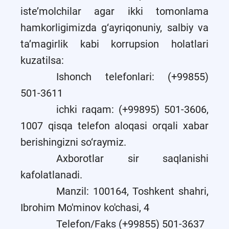
iste’molchilar agar ikki tomonlama
hamkorligimizda g‘ayriqonuniy, salbiy va
ta’magirlik kabi korrupsion holatlari
kuzatilsa:
Ishonch telefonlari: (+99855)
501-3611
ichki raqam: (+99895) 501-3606,
1007 qisqa telefon aloqasi orqali xabar
berishingizni so‘raymiz.
Axborotlar sir saqlanishi
kafolatlanadi.
Manzil: 100164, Toshkent shahri,
Ibrohim Mo'minov ko'chasi, 4
Telefon/Faks (+99855) 501-3637