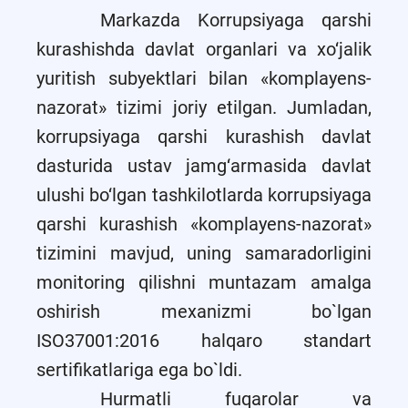
Markazda Korrupsiyaga qarshi
kurashishda davlat organlari va xo‘jalik
yuritish subyektlari bilan «komplayens-
nazorat» tizimi joriy etilgan. Jumladan,
korrupsiyaga qarshi kurashish davlat
dasturida ustav jamg‘armasida davlat
ulushi bo‘lgan tashkilotlarda korrupsiyaga
qarshi kurashish «komplayens-nazorat»
tizimini mavjud, uning samaradorligini
monitoring qilishni muntazam amalga
oshirish mexanizmi bo`lgan
ISO37001:2016 halqaro standart
sertifikatlariga ega bo`ldi.
Hurmatli fuqarolar va