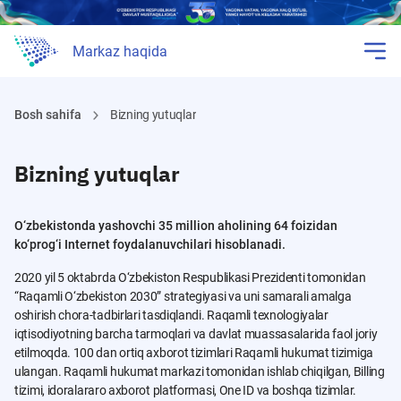
Markaz haqida
Bosh sahifa
Bizning yutuqlar
Bizning yutuqlar
O‘zbekistonda yashovchi 35 million aholining 64 foizidan
ko‘prog‘i Internet foydalanuvchilari hisoblanadi.
2020 yil 5 oktabrda O‘zbekiston Respublikasi Prezidenti tomonidan
“Raqamli O‘zbekiston 2030” strategiyasi va uni samarali amalga
oshirish chora-tadbirlari tasdiqlandi. Raqamli texnologiyalar
iqtisodiyotning barcha tarmoqlari va davlat muassasalarida faol joriy
etilmoqda. 100 dan ortiq axborot tizimlari Raqamli hukumat tizimiga
ulangan. Raqamli hukumat markazi tomonidan ishlab chiqilgan, Billing
tizimi, idoralararo axborot platformasi, One ID va boshqa tizimlar.