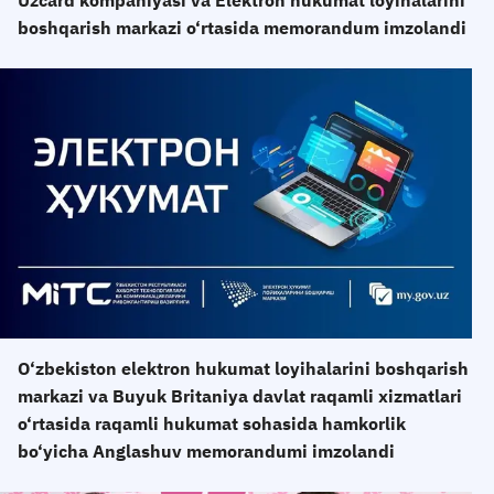
Uzcard kompaniyasi va Elektron hukumat loyihalarini
boshqarish markazi o‘rtasida memorandum imzolandi
O‘zbekiston elektron hukumat loyihalarini boshqarish
markazi va Buyuk Britaniya davlat raqamli xizmatlari
o‘rtasida raqamli hukumat sohasida hamkorlik
bo‘yicha Anglashuv memorandumi imzolandi