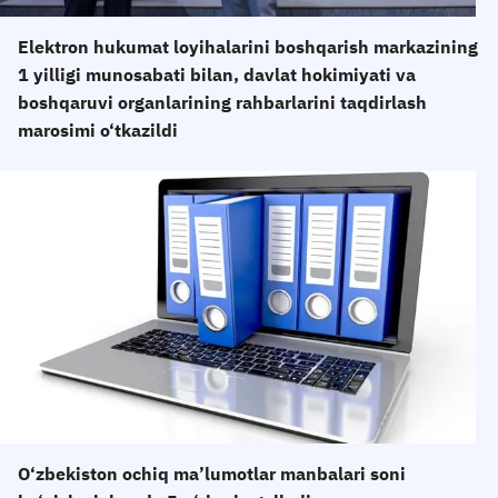
Elektron hukumat loyihalarini boshqarish markazining
1 yilligi munosabati bilan, davlat hokimiyati va
boshqaruvi organlarining rahbarlarini taqdirlash
marosimi o‘tkazildi
O‘zbekiston ochiq ma’lumotlar manbalari soni