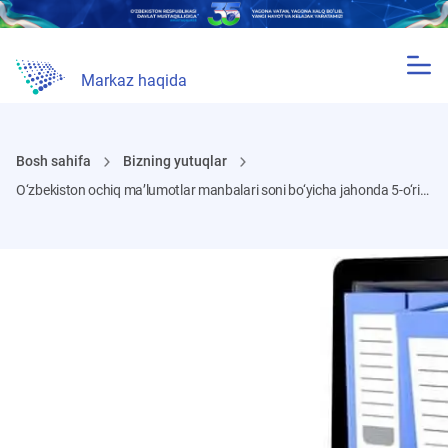
Markaz haqida
Bosh sahifa
Bizning yutuqlar
O‘zbekiston ochiq ma’lumotlar manbalari soni bo‘yicha jahonda 5-o‘rinni egalladi