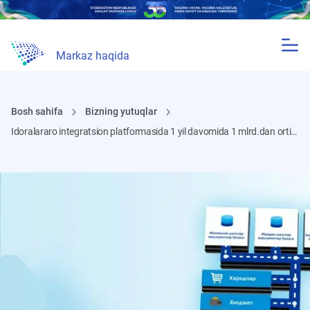
Markaz haqida
Bosh sahifa
Bizning yutuqlar
Idoralararo integratsion platformasida 1 yil davomida 1 mlrd.dan ortiq axborot almashinuvi ta’minlandi.