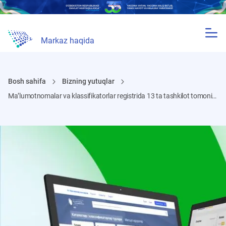
Markaz haqida
Bosh sahifa
Bizning yutuqlar
Ma’lumotnomalar va klassifikatorlar registrida 13 ta tashkilot tomonidan jami 53 ta ma’lumotnoma va klassifikatorlar ro‘yxatdan o‘tgan.