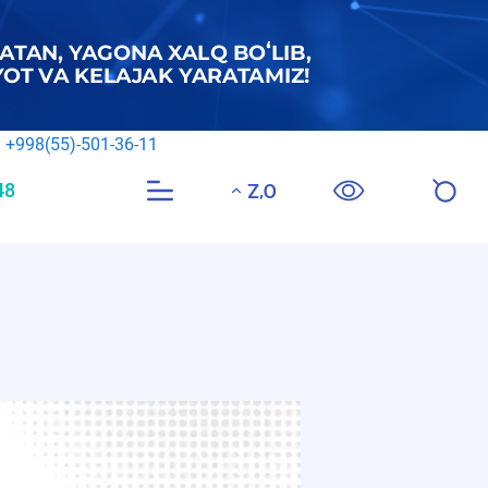
Korrupsiyaga qarshi ishonch telefoni
+998(55)-501-36-11
48
Call Center
O‘Z