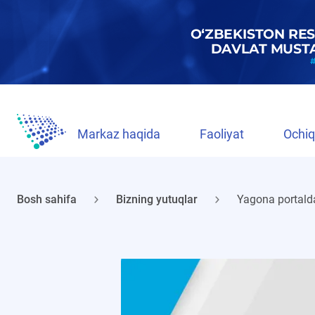
Markaz haqida
Faoliyat
Ochiq
Bosh sahifa
Bizning yutuqlar
Yagona portalda