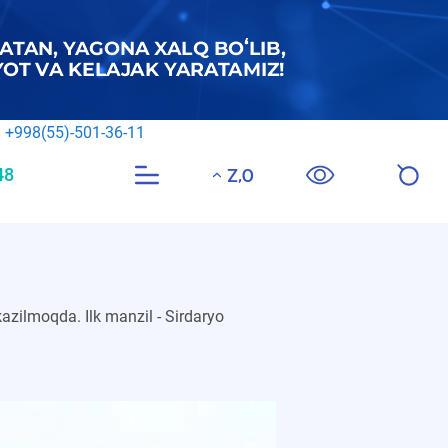
Korrupsiyaga qarshi ishonch telefoni
+998(55)-501-36-11
48
Call Center
O‘Z
zilmoqda. Ilk manzil - Sirdaryo