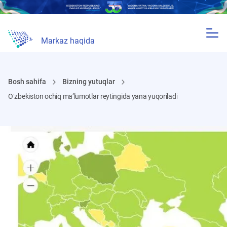
Markaz haqida
Bosh sahifa
Bizning yutuqlar
Oʻzbekiston ochiq maʼlumotlar reytingida yana yuqoriladi