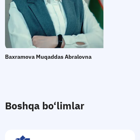
E-mail:
Telefon
:
Qabul
:
Baxramova Muqaddas Abralovna
Boshqa bo‘limlar