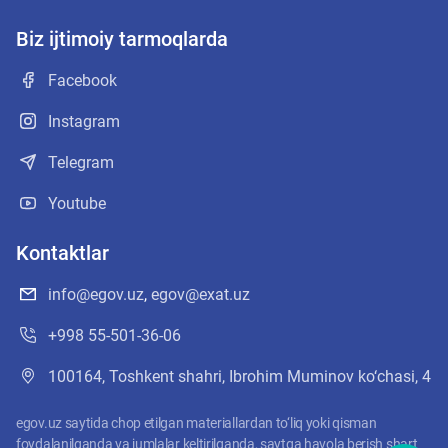
Biz ijtimoiy tarmoqlarda
Facebook
Instagram
Telegram
Youtube
Kontaktlar
info@egov.uz
,
egov@exat.uz
+998 55-501-36-06
100164, Toshkent shahri, Ibrohim Muminov ko‘chasi, 4
egov.uz saytida chop etilgan materiallardan to‘liq yoki qisman
foydalanilganda va jumlalar keltirilganda, saytga havola berish shart