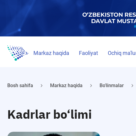
Markaz haqida
Faoliyat
Ochiq ma'lu
Bosh sahifa
Markaz haqida
Bo'linmalar
Kadrlar bo‘limi