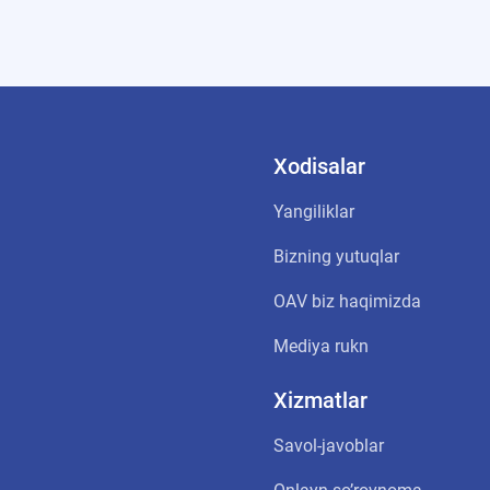
Xodisalar
Yangiliklar
Bizning yutuqlar
OАV biz haqimizda
Mediya rukn
Xizmatlar
Savol-javoblar