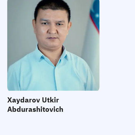
E-mail:
Telefon
:
Qabul
:
Xaydarov Utkir
Abdurashitovich