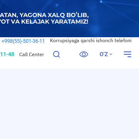
Korrupsiyaga qarshi ishonch telefoni
+998(55)-501-36-11
11-48
O‘Z
Call Center