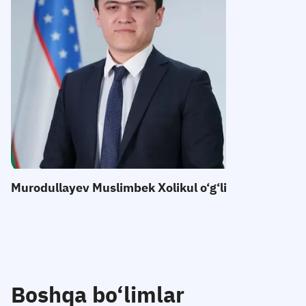
E-mail:
Telefon
:
Qabul
:
Murodullayev Muslimbek Xolikul o‘g‘li
Boshqa bo‘limlar