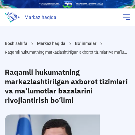
Markaz haqida
Bosh sahifa
Markaz haqida
Bo'linmalar
Raqamli hukumatning markazlashtirilgan axborot tizimlari va ma’lumotlar bazalarini rivojlantirish bo‘limi
Raqamli hukumatning
markazlashtirilgan axborot tizimlari
va ma’lumotlar bazalarini
rivojlantirish bo‘limi