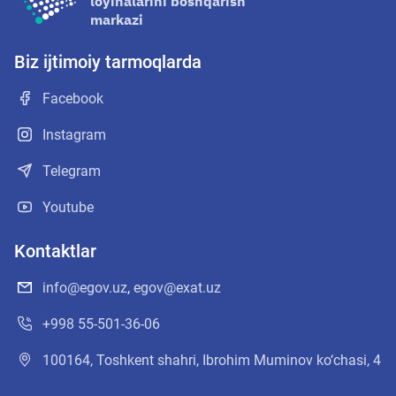
loyihalarini boshqarish
markazi
Biz ijtimoiy tarmoqlarda
Facebook
Instagram
Telegram
Youtube
Kontaktlar
info@egov.uz
,
egov@exat.uz
+998 55-501-36-06
100164, Toshkent shahri, Ibrohim Muminov ko‘chasi, 4