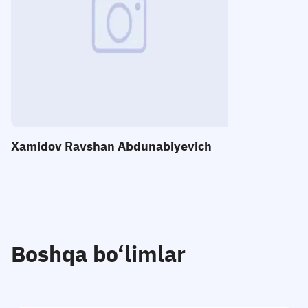
E-mail:
Telefon
:
Qabul
:
Xamidov Ravshan Abdunabiyevich
Boshqa bo‘limlar