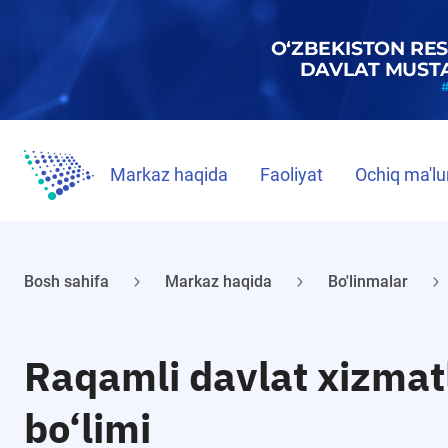
Markaz haqida
Faoliyat
Ochiq ma'lu
Bosh sahifa
Markaz haqida
Bo'linmalar
Raqamli davlat xizmatl
bo‘limi