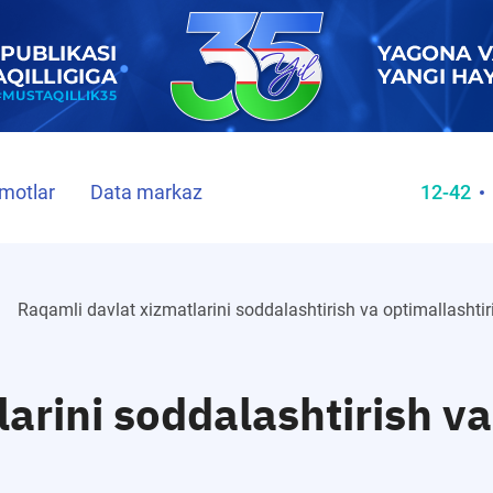
motlar
Data markaz
12-42
Raqamli davlat xizmatlarini soddalashtirish va optimallashtiri
arini soddalashtirish va