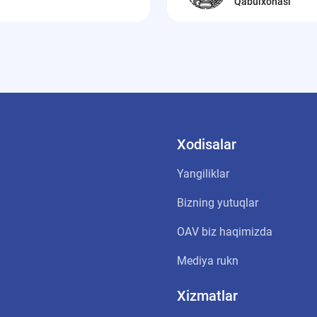
Qabulxonasi
Xodisalar
Yangiliklar
Bizning yutuqlar
OАV biz haqimizda
Mediya rukn
Xizmatlar