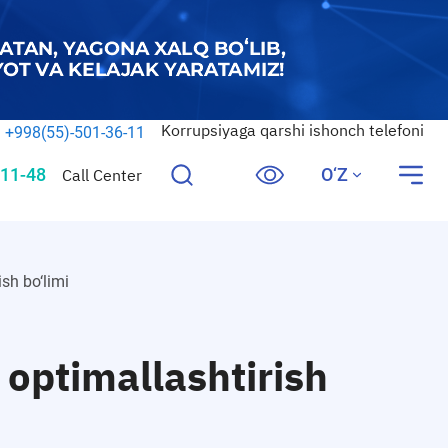
Korrupsiyaga qarshi ishonch telefoni
+998(55)-501-36-11
11-48
O‘Z
Call Center
sh bo‘limi
 optimallashtirish