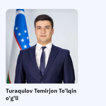
E-mail:
Telefon
:
Qabul
:
Turaqulov Temirjon To‘lqin
o‘g‘li