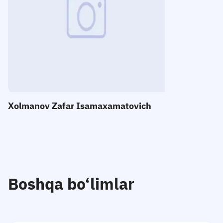
E-mail:
Telefon
:
Qabul
:
Xolmanov Zafar Isamaxamatovich
Boshqa bo‘limlar