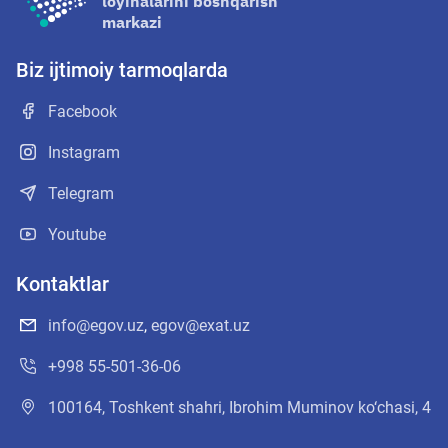
loyihalarini boshqarish
markazi
Biz ijtimoiy tarmoqlarda
Facebook
Instagram
Telegram
Youtube
Kontaktlar
info@egov.uz
,
egov@exat.uz
+998 55-501-36-06
100164, Toshkent shahri, Ibrohim Muminov ko‘chasi, 4