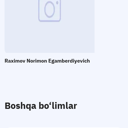
E-mail:
Telefon
:
Qabul
:
Raximov Norimon Egamberdiyevich
Boshqa bo‘limlar