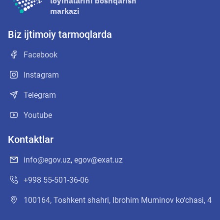
loyihalarini boshqarish
markazi
Biz ijtimoiy tarmoqlarda
Facebook
Instagram
Telegram
Youtube
Kontaktlar
info@egov.uz
,
egov@exat.uz
+998 55-501-36-06
100164, Toshkent shahri, Ibrohim Muminov ko‘chasi, 4