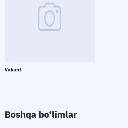
E-mail:
Telefon
:
Qabul
:
Vakant
Boshqa bo‘limlar