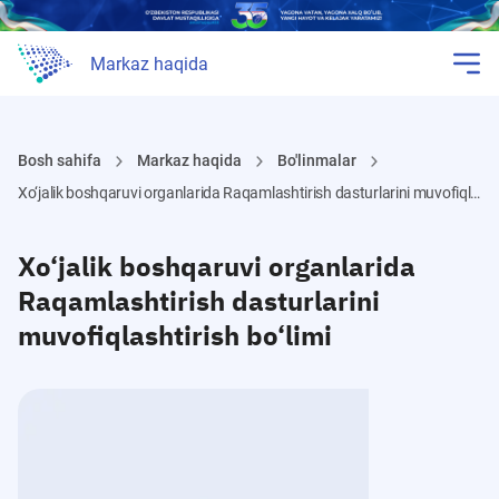
Markaz haqida
Bosh sahifa
Markaz haqida
Bo'linmalar
Xo‘jalik boshqaruvi organlarida Raqamlashtirish dasturlarini muvofiqlashtirish bo‘limi
Xo‘jalik boshqaruvi organlarida
Raqamlashtirish dasturlarini
muvofiqlashtirish bo‘limi