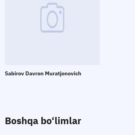
E-mail:
Telefon
:
Qabul
:
Sabirov Davron Muratjonovich
Boshqa bo‘limlar