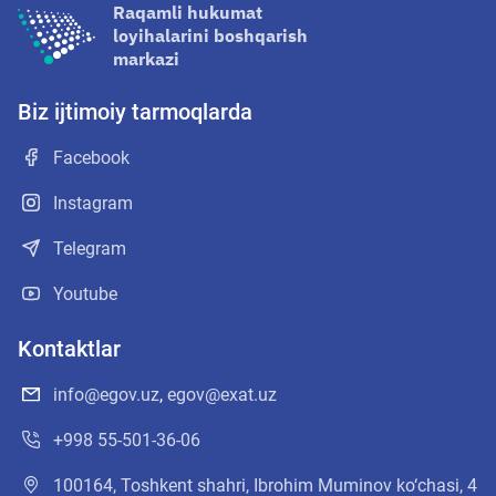
Raqamli hukumat
loyihalarini boshqarish
markazi
Biz ijtimoiy tarmoqlarda
Facebook
Instagram
Telegram
Youtube
Kontaktlar
info@egov.uz
,
egov@exat.uz
+998 55-501-36-06
100164, Toshkent shahri, Ibrohim Muminov ko‘chasi, 4