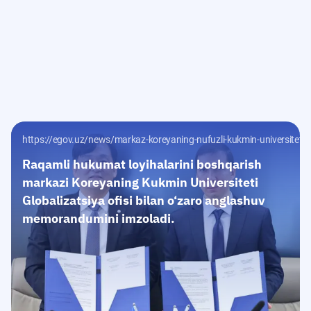
kazi-va-telecom-cloud-mchj-ortasida-hamkorlik-memorandumi-imzolandi-21
https://egov.uz/news/markaz-koreyaning-nufuzli-kukmin-universiteti-b
Raqamli hukumat loyihalarini boshqarish
markazi Koreyaning Kukmin Universiteti
Globalizatsiya ofisi bilan o‘zaro anglashuv
memorandumini imzoladi.