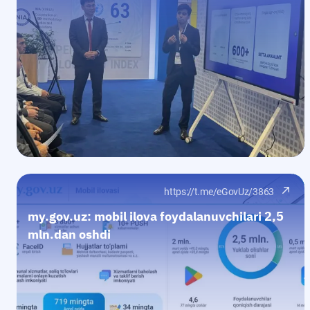
https://t.me/eGovUz/3863
my.gov.uz: mobil ilova foydalanuvchilari 2,5
mln.dan oshdi