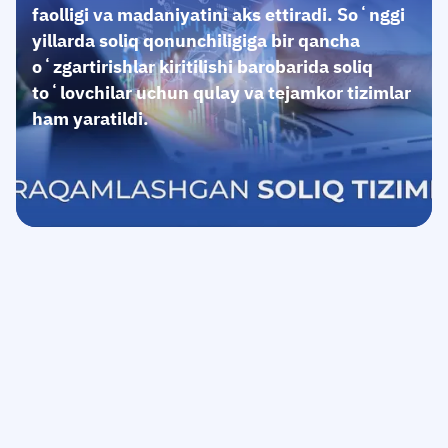
faolligi va madaniyatini aks ettiradi. Soʻnggi
yillarda soliq qonunchiligiga bir qancha
oʻzgartirishlar kiritilishi barobarida soliq
toʻlovchilar uchun qulay va tejamkor tizimlar
ham yaratildi.