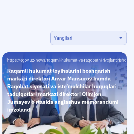
Yangilari
49
ilan-hamkorlikni-yolga-qoydi-1989
https://egov.uz/news/raqamli-hukumat-va-raqobatni-rivojlantirishda
Raqamli hukumat loyihalarini boshqarish
markazi direktori Anvar Mansurov hamda
Raqobat siyosati va iste’molchilar huquqlari
tadqiqotlari markazi direktori Olimjon
Jumayev o‘rtasida anglashuv memorandumi
imzolandi