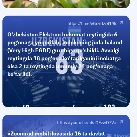
https://t.me/eGovUz/4196
O‘zbekiston Elektron hukumat reytingida 6
pog‘onaga yuqorilab, indeksning juda baland
(Very High EGDI) guruhiga qo‘shildi. Avvalgi
reytingda 18 pog'ona ko'tarilganini inobatga
olsa 2 ta reytingda umumiy 24 pog'onaga
ko'tarildi.
https://youtu.be/u6JOFzwD7Vo
«Zoomrad mobil ilovasida 16 ta davlat