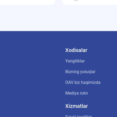
Xodisalar
Yangiliklar
Bizning yutuqlar
OАV biz haqimizda
Mediya rukn
Xizmatlar
Savol-javoblar