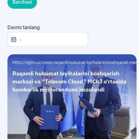
Barchasi
Davrni tanlang
-
https://egov.uz/news/raqamli-hukumat-loyihalarini-boshqarish-mar
Raqamli hukumat loyihalarini boshqarish
markazi va “Telecom Cloud” MChJ o‘rtasida
hamkorlik memorandumi imzolandi