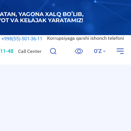
Korrupsiyaga qarshi ishonch telefoni
+998(55)-501-36-11
11-48
O‘Z
Call Center