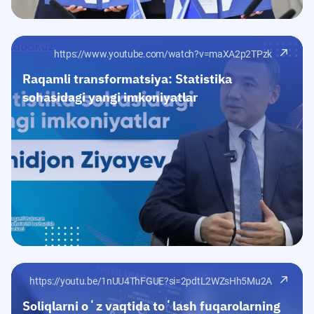
t-hamkorlikka-asoslangan-yondashuv-1705
https://www.youtube.com/watch?v=maXA2p2TPzk
Raqamli transformatsiya: Statistika
sohasidagi yangi imkoniyatlar
https://youtu.be/1nUU4ThFGUE?si=2pdtL2WZsHh5Mu2A
Soliqlarni oʻz vaqtida toʻlash fuqarolarning