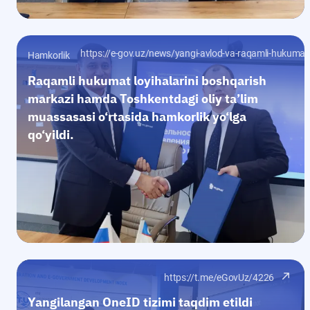
https://e-gov.uz/news/yangi-avlod-va-raqamli-hukuma
Hamkorlik
Raqamli hukumat loyihalarini boshqarish
markazi hamda Toshkentdagi oliy ta’lim
muassasasi o‘rtasida hamkorlik yo‘lga
qo‘yildi.
https://t.me/eGovUz/4226
Yangilangan OneID tizimi taqdim etildi