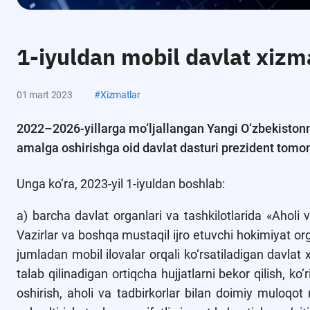
1-iyuldan mobil davlat xizma
01 mart 2023
#
Xizmatlar
2022–2026-yillarga mo‘ljallangan Yangi O‘zbekistonning
amalga oshirishga oid davlat dasturi prezident tomo
Unga ko‘ra, 2023-yil 1-iyuldan boshlab:
a) barcha davlat organlari va tashkilotlarida «Aholi va
Vazirlar va boshqa mustaqil ijro etuvchi hokimiyat or
jumladan mobil ilovalar orqali ko‘rsatiladigan davlat x
talab qilinadigan ortiqcha hujjatlarni bekor qilish, ko‘
oshirish, aholi va tadbirkorlar bilan doimiy muloqo