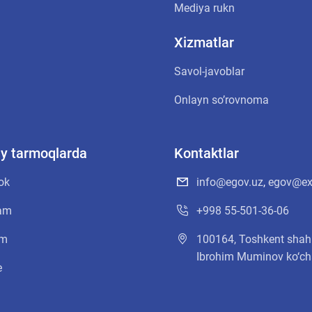
Mediya rukn
Xizmatlar
Savol-javoblar
Onlayn soʼrovnoma
oiy tarmoqlarda
Kontaktlar
ok
info@egov.uz
,
egov@ex
ram
+998 55-501-36-06
am
100164, Toshkent shahr
Ibrohim Muminov ko‘cha
e