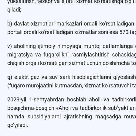
yuksaltirish, tezkor va sifatli xizmat ko‘rsatishga o‘qit
qiladi;
b) davlat xizmatlari markazlari orqali ko‘rsatiladiga
portali orqali ko‘rsatiladigan xizmatlar soni esa 570 ta
v) aholining ijtimoiy himoyaga muhtoj qatlamlariga (
migratsiya va fuqarolikni rasmiylashtirish sohasida
chiqish orqali ko‘rsatilgan xizmat uchun qo‘shimcha to‘
g) elektr, gaz va suv sarfi hisoblagichlarini qiyoslas
(fuqaro murojaatini kutmasdan, xizmat ko‘rsatuvchi tash
2023-yil 1-sentyabrdan boshlab aholi va tadbirkorli
bosqichma-bosqich «Aholi va tadbirkorlik sub’yektlari
hamda subsidiyalarni ajratishning maqsadga muvofiq
qo‘yiladi.