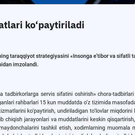
tlari ko‘paytiriladi
 taraqqiyot strategiyasini «Insonga e’tibor va sifatli ta
nidan imzolandi.
 tadbirkorlarga servis sifatini oshirish» chora-tadbirlari
ganlari rahbarlari 15 kun muddatda o‘z tizimida masofada
izmatlarini ko‘paytirish, undiriladigan to‘lovlar miqdorini
rib chiqish jarayonlari va muddatlarini keskin qisqartirish,
t maydonchalarini tashkil etish, xodimlarning muomala 