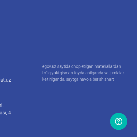
egov.uz saytida chop etilgan materiallardan
to‘liq yoki qisman foydalanilganda va jumlalar
keltirilganda, saytga havola berish shart
at.uz
i,
si, 4