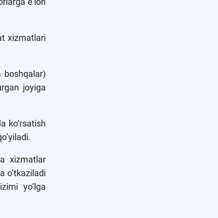
orlarga e’lon
t xizmatlari
a boshqalar)
urgan joyiga
da ko‘rsatish
o‘yiladi.
ha xizmatlar
 o‘tkaziladi
izimi yo‘lga