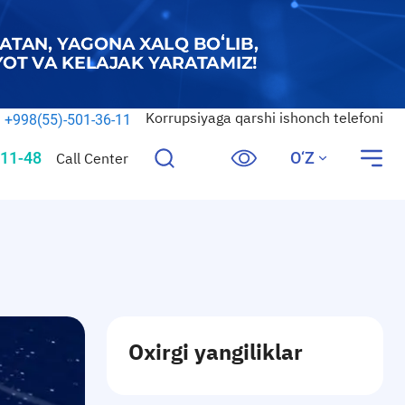
Korrupsiyaga qarshi ishonch telefoni
+998(55)-501-36-11
11-48
O‘Z
Call Center
Oxirgi yangiliklar