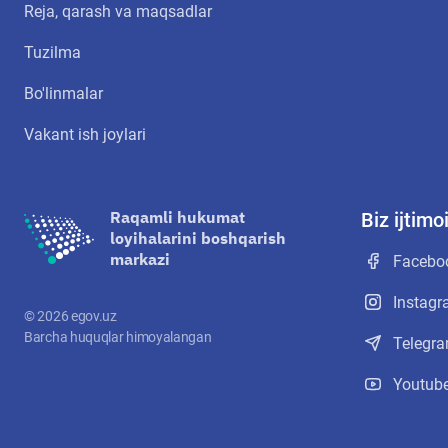
Reja, qarash va maqsadlar
Tuzilma
Bo'linmalar
Vakant ish joylari
Raqamli hukumat
Biz ijtim
loyihalarini boshqarish
markazi
Facebo
Instag
©
2026
egov.uz
Barcha huquqlar himoyalangan
Telegr
Youtub