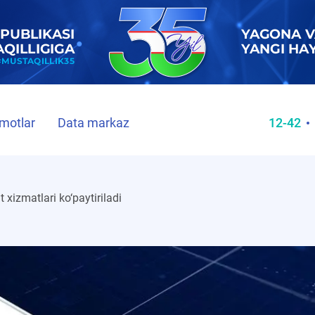
motlar
Data markaz
12-42
 xizmatlari ko‘paytiriladi