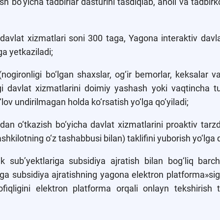
ish bo‘yicha tadbirlar dasturini tasdiqlab, aholi va tadbirk
n davlat xizmatlari soni 300 taga, Yagona interaktiv davla
ga yetkaziladi;
nogironligi bo‘lgan shaxslar, og‘ir bemorlar, keksalar v
gi davlat xizmatlarini doimiy yashash yoki vaqtincha t
lov undirilmagan holda ko‘rsatish yo‘lga qo‘yiladi;
hdan o‘tkazish bo‘yicha davlat xizmatlarini proaktiv tarz
kilotning o‘z tashabbusi bilan) taklifini yuborish yo‘lga q
k sub’yektlariga subsidiya ajratish bilan bog‘liq barc
ga subsidiya ajratishning yagona elektron platforma»siga
ligini elektron platforma orqali onlayn tekshirish t