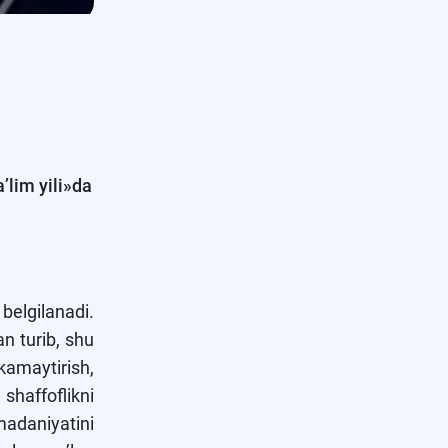
’lim yili»da
 belgilanadi.
n turib, shu
 kamaytirish,
 shaffoflikni
madaniyatini