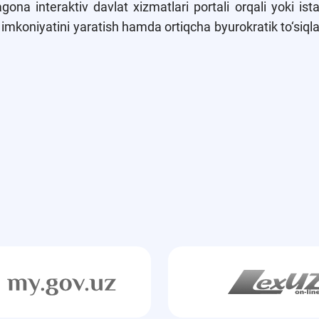
Yagona interaktiv davlat xizmatlari portali orqali yoki i
h imkoniyatini yaratish hamda ortiqcha byurokratik to‘siq