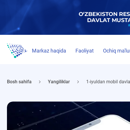
Markaz haqida
Faoliyat
Ochiq ma'lu
Bosh sahifa
Yangiliklar
1-iyuldan mobil davlat