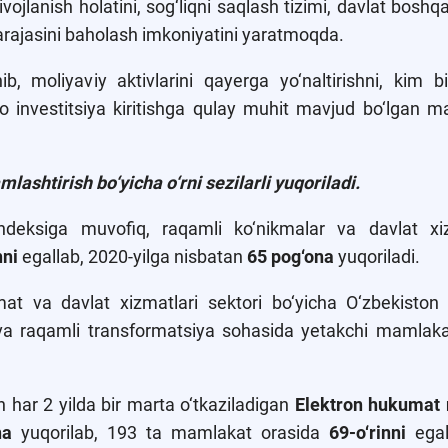
ivojlanish holatini, sog‘liqni saqlash tizimi, davlat boshqar
rajasini baholash imkoniyatini yaratmoqda.
b, moliyaviy aktivlarini qayerga yo‘naltirishni, kim 
to investitsiya kiritishga qulay muhit mavjud bo‘lgan m
ashtirish bo‘yicha o‘rni sezilarli yuqoriladi.
deksiga muvofiq, raqamli ko‘nikmalar va davlat xiz
nni
egallab, 2020-yilga nisbatan
65 pog‘ona
yuqoriladi.
mat va davlat xizmatlari sektori bo‘yicha O‘zbekisto
va raqamli transformatsiya sohasida yetakchi mamlak
 har 2 yilda bir marta o‘tkaziladigan
Elektron hukumat 
na
yuqorilab, 193 ta mamlakat orasida
69-o‘rinni
egal