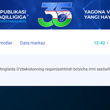
motlar
Data markaz
12-42
tinglarda O‘zbekistonning raqamlashtirish bo‘yicha o‘rni sezilarli