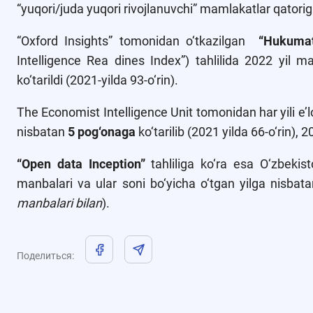
“yuqori/juda yuqori rivojlanuvchi” mamlakatlar qatoriga
“Oxford Insights” tomonidan o‘tkazilgan
“Hukumat
Intelligence Rea dines Index”) tahlilida 2022 yil 
ko‘tarildi (2021-yilda 93-o‘rin).
The Economist Intelligence Unit tomonidan har yili e’
nisbatan
5 pog‘onaga
ko‘tarilib (2021 yilda 66-o‘rin), 
“Open data Inception”
tahliliga ko‘ra esa O‘zbeki
manbalari va ular soni bo‘yicha o‘tgan yilga nisbat
manbalari bilan
).
Поделиться
: