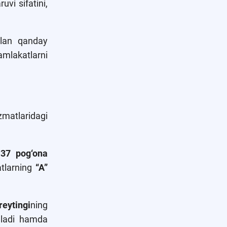
uvi sifatini,
bilan qanday
amlakatlarni
matlaridagi
n
37 pog‘ona
atlarning
“A”
reytingi
ning
ladi hamda