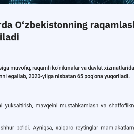
arda O‘zbekistonning raqamlash
iladi
ga muvofiq, raqamli ko‘nikmalar va davlat xizmatlarida
ni egallab, 2020-yilga nisbatan 65 pog‘ona yuqoriladi.
 yuksaltirish, mavqeini mustahkamlash va shaffoflikn
ashhur bo‘ldi. Ayniqsa, xalqaro reytinglar mamlakatlarni