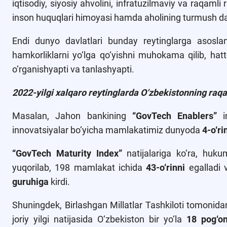
iqtisodiy, siyosiy ahvolini, infratuzilmaviy va raqamli r
inson huquqlari himoyasi hamda aholining turmush da
Endi dunyo davlatlari bunday reytinglarga asoslani
hamkorliklarni yo‘lga qo‘yishni muhokama qilib, hat
o‘rganishyapti va tanlashyapti.
2022-yilgi xalqaro reytinglarda O‘zbekistonning raqaml
Masalan, Jahon bankining
“GovTech Enablers”
in
innovatsiyalar bo‘yicha mamlakatimiz dunyoda
4-o‘ri
“GovTech Maturity Index”
natijalariga ko‘ra, huku
yuqorilab, 198 mamlakat ichida
43-o‘rinni
egalladi 
guruhiga
kirdi.
Shuningdek, Birlashgan Millatlar Tashkiloti tomonidan
joriy yilgi natijasida O‘zbekiston bir yo‘la
18 pog‘o