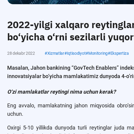
2022-yilgi xalqaro reytingl
bo‘yicha o‘rni sezilarli yuqor
28 dekabr 2022
#
Xizmatlar
#
Iqtisodiyot
#
Monitoring
#
Ekspertiza
Masalan, Jahon bankining “GovTech Enablers” indeksi
innovatsiyalar bo‘yicha mamlakatimiz dunyoda 4-o‘rin
O‘zi mamlakatlar reytingi nima uchun kerak?
Eng avvalo, mamlakatning jahon miqyosida obro‘sini
uchun.
Oxirgi 5-10 yillikda dunyoda turli reytinglar juda m