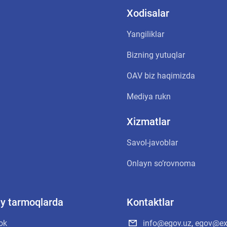
Xodisalar
Yangiliklar
Bizning yutuqlar
OАV biz haqimizda
Mediya rukn
Xizmatlar
Savol-javoblar
Onlayn soʼrovnoma
oiy tarmoqlarda
Kontaktlar
ok
info@egov.uz
,
egov@ex