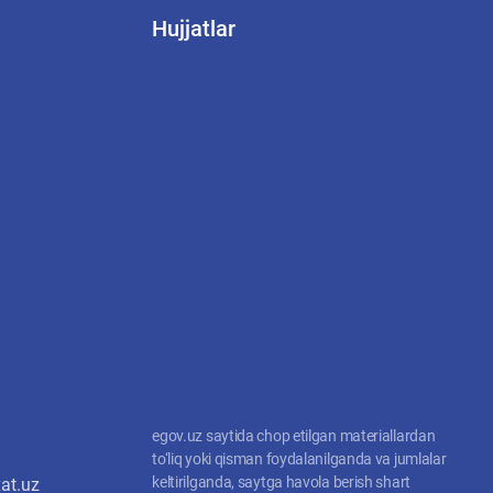
Hujjatlar
egov.uz saytida chop etilgan materiallardan
to‘liq yoki qisman foydalanilganda va jumlalar
keltirilganda, saytga havola berish shart
at.uz