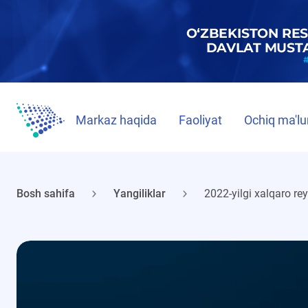
Markaz haqida
Faoliyat
Ochiq ma'lu
Bosh sahifa
Yangiliklar
2022-yilgi xalqaro rey