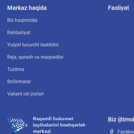
Markaz haqida
Faoliyat
Biz haqimizda
Rahbariyat
Yuqori turuvchi tashkilot
Reja, qarash va maqsadlar
Tuzilma
Bo'linmalar
Vakant ish joylari
Raqamli hukumat
Biz ijtim
loyihalarini boshqarish
markazi
Facebo