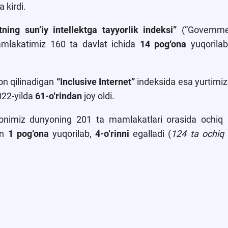
 kirdi.
ning sun’iy intellektga tayyorlik indeksi”
(“Governmen
mamlakatimiz 160 ta davlat ichida
14 pog‘ona
yuqorila
lon qilinadigan
“Inclusive Internet”
indeksida esa yurtimiz 
2022-yilda
61-o‘rindan
joy oldi.
stonimiz dunyoning 201 ta mamlakatlari orasida ochiq 
an
1 pog‘ona
yuqorilab,
4-o‘rinni
egalladi (
124 ta ochiq 