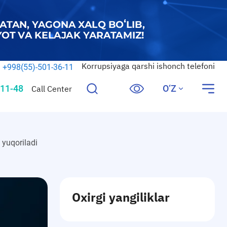
Korrupsiyaga qarshi ishonch telefoni
+998(55)-501-36-11
11-48
O‘Z
Call Center
 yuqoriladi
Oxirgi yangiliklar