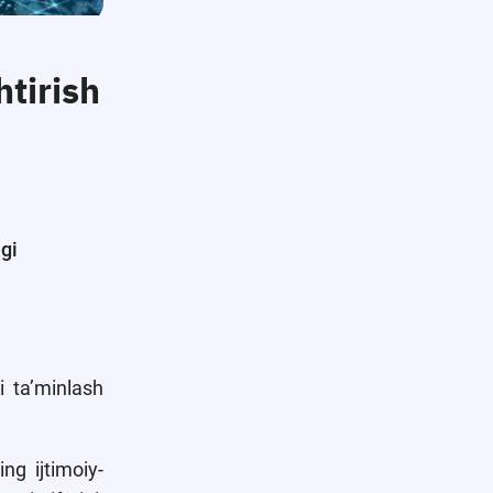
tirish
gi
i ta’minlash
ng ijtimoiy-