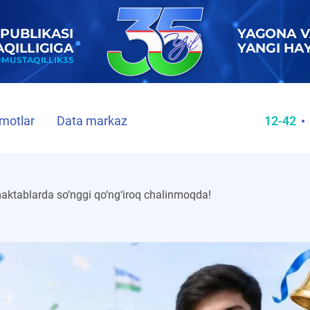
motlar
Data markaz
12-42
ktablarda so‘nggi qo‘ng‘iroq chalinmoqda!