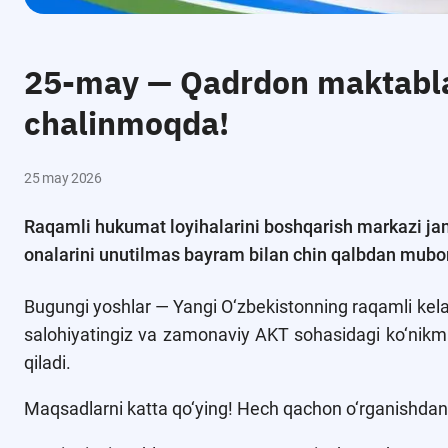
25-may — Qadrdon maktablar
chalinmoqda!
25 may 2026
Raqamli hukumat loyihalarini boshqarish markazi jamo
onalarini unutilmas bayram bilan chin qalbdan mubo
Bugungi yoshlar — Yangi O‘zbekistonning raqamli kelajag
salohiyatingiz va zamonaviy AKT sohasidagi ko‘nikm
qiladi.
Maqsadlarni katta qo‘ying! Hech qachon o‘rganishdan 