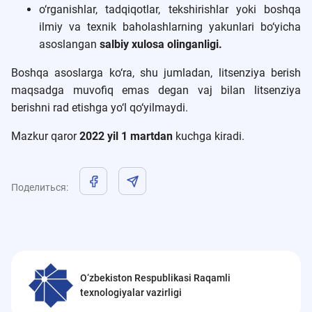
o‘rganishlar, tadqiqotlar, tekshirishlar yoki boshqa
ilmiy va texnik baholashlarning yakunlari bo‘yicha
asoslangan
salbiy xulosa olinganligi.
Boshqa asoslarga ko‘ra, shu jumladan, litsenziya berish
maqsadga muvofiq emas degan vaj bilan litsenziya
berishni rad etishga yo‘l qo‘yilmaydi.
Mazkur qaror
2022 yil 1 martdan
kuchga kiradi.
Поделиться
:
O‘zbekiston Respublikasi Raqamli
texnologiyalar vazirligi