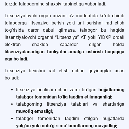
tarzda talabgorning shaxsiy kabinetiga yuboriladi.
Litsenziyalovchi organ arizani o‘z muddatida ko‘rib chiqib
talabgorga litsenziya berish yoki uni berishni rad etish
to‘g‘risida qaror qabul qilmasa, talabgor bu haqida
litsenziyalovchi organni “Litsenziya” AT yoki YIDXP orqali
elektron shaklda xabardor qilgan holda
litsenziyalanadigan faoliyatni amalga oshirish huquqiga
ega bo‘ladi.
Litsenziya berishni rad etish uchun quyidagilar asos
bo‘ladi:
litsenziya berilishi uchun zarur bo‘lgan
hujjatlarning
talabgor tomonidan to‘liq taqdim etilmaganligi;
talabgorning litsenziya talablari va shartlariga
muvofiq emasligi;
talabgor tomonidan taqdim etilgan hujjatlarda
yolg‘on yoki noto‘g‘ri ma’lumotlarning mavjudligi;