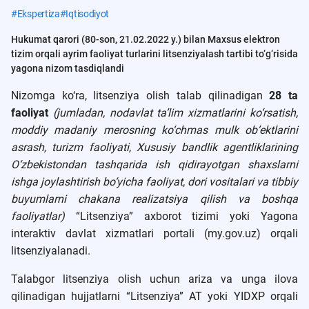
#
Ekspertiza
#
Iqtisodiyot
Hukumat qarori (80-son, 21.02.2022 y.) bilan Maxsus elektron
tizim orqali ayrim faoliyat turlarini litsenziyalash tartibi to‘g‘risida
yagona nizom tasdiqlandi
Nizomga ko‘ra, litsenziya olish talab qilinadigan
28 ta
faoliyat
(jumladan, nodavlat ta’lim xizmatlarini ko‘rsatish,
moddiy madaniy merosning ko‘chmas mulk ob’ektlarini
asrash, turizm faoliyati, Xususiy bandlik agentliklarining
O‘zbekistondan tashqarida ish qidirayotgan shaxslarni
ishga joylashtirish bo‘yicha faoliyat, dori vositalari va tibbiy
buyumlarni chakana realizatsiya qilish va boshqa
faoliyatlar)
“Litsenziya” axborot tizimi yoki Yagona
interaktiv davlat xizmatlari portali (my.gov.uz) orqali
litsenziyalanadi.
Talabgor litsenziya olish uchun ariza va unga ilova
qilinadigan hujjatlarni “Litsenziya” AT yoki YIDXP orqali