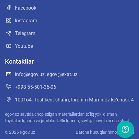
Facebook
Instagram
Telegram
Youtube
Kontaktlar
info@egov.uz
,
egov@exat.uz
+998 55-501-36-06
100164, Toshkent shahri, Ibrohim Muminov ko‘chasi, 4
egov.uz saytida chop etilgan materiallardan to‘liq yoki qisman
foydalanilganda va jumlalar keltirilganda, saytga havola berish shart
©
2026
e-gov.uz
Barcha huquqlar himoyalangan