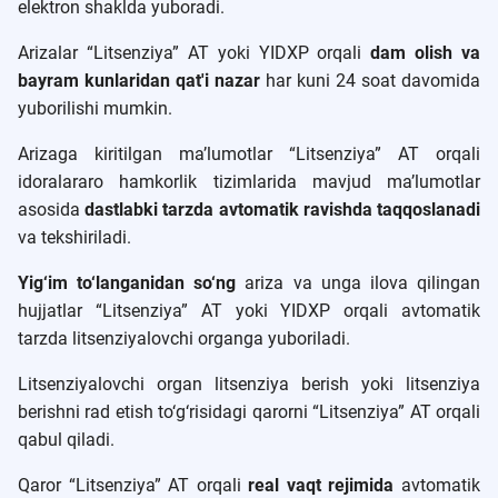
elektron shaklda yuboradi.
Arizalar “Litsenziya” AT yoki YIDXP orqali
dam olish va
bayram kunlaridan qat'i nazar
har kuni 24 soat davomida
yuborilishi mumkin.
Arizaga kiritilgan ma’lumotlar “Litsenziya” AT orqali
idoralararo hamkorlik tizimlarida mavjud ma’lumotlar
asosida
dastlabki tarzda avtomatik ravishda taqqoslanadi
va tekshiriladi.
Yig‘im to‘langanidan so‘ng
ariza va unga ilova qilingan
hujjatlar “Litsenziya” AT yoki YIDXP orqali avtomatik
tarzda litsenziyalovchi organga yuboriladi.
Litsenziyalovchi organ litsenziya berish yoki litsenziya
berishni rad etish to‘g‘risidagi qarorni “Litsenziya” AT orqali
qabul qiladi.
Qaror “Litsenziya” AT orqali
real vaqt rejimida
avtomatik