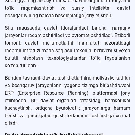
Strategiyaning asosiy maqsadi davlat organlari faoliyatini
to‘liq raqamlashtirish va sun’iy intellektni davlat
boshqaruvining barcha bosqichlariga joriy etishdir.
Shu maqsadda davlat idoralaridagi barcha ma’muriy
jarayonlar raqamlashtiriladi va avtomatlashtiriladi. E’tiborli
tomoni, davlat ma’lumotlarini mamlakat nazoratidagi
raqamli infratuzilmada saqlash imkonini beruvchi suveren
bulutli hisoblash texnologiyalaridan to‘liq foydalanish
ko‘zda tutilgan.
Bundan tashqari, davlat tashkilotlarining moliyaviy, kadrlar
va boshqaruv jarayonlarini yagona tizimga birlashtiruvchi
ERP (Enterprise Resource Planning) platformasi joriy
etilmoqda. Bu davlat organlari o‘rtasidagi hamkorlikni
kuchaytirish, ortiqcha byurokratik jarayonlarga barham
berish va qaror qabul qilish tezkorligini oshirishga xizmat
qiladi.