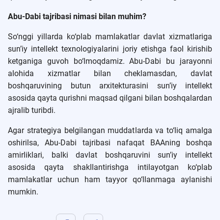
Abu-Dabi tajribasi nimasi bilan muhim?
So‘nggi yillarda ko‘plab mamlakatlar davlat xizmatlariga
sun’iy intellekt texnologiyalarini joriy etishga faol kirishib
ketganiga guvoh bo‘lmoqdamiz. Abu-Dabi bu jarayonni
alohida xizmatlar bilan cheklamasdan, davlat
boshqaruvining butun arxitekturasini sun’iy intellekt
asosida qayta qurishni maqsad qilgani bilan boshqalardan
ajralib turibdi.
Agar strategiya belgilangan muddatlarda va to‘liq amalga
oshirilsa, Abu-Dabi tajribasi nafaqat BAAning boshqa
amirliklari, balki davlat boshqaruvini sun’iy intellekt
asosida qayta shakllantirishga intilayotgan ko‘plab
mamlakatlar uchun ham tayyor qo‘llanmaga aylanishi
mumkin.