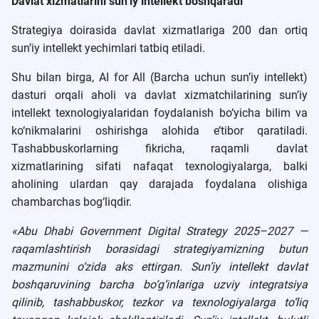
Davlat xizmatlarini sun’iy intellekt boshqaradi
Strategiya doirasida davlat xizmatlariga 200 dan ortiq
sun’iy intellekt yechimlari tatbiq etiladi.
Shu bilan birga, AI for All (Barcha uchun sun’iy intellekt)
dasturi orqali aholi va davlat xizmatchilarining sun’iy
intellekt texnologiyalaridan foydalanish bo‘yicha bilim va
ko‘nikmalarini oshirishga alohida e’tibor qaratiladi.
Tashabbuskorlarning fikricha, raqamli davlat
xizmatlarining sifati nafaqat texnologiyalarga, balki
aholining ulardan qay darajada foydalana olishiga
chambarchas bog‘liqdir.
«Abu Dhabi Government Digital Strategy 2025–2027 —
raqamlashtirish borasidagi strategiyamizning butun
mazmunini o‘zida aks ettirgan. Sun’iy intellekt davlat
boshqaruvining barcha bo‘g‘inlariga uzviy integratsiya
qilinib, tashabbuskor, tezkor va texnologiyalarga to‘liq