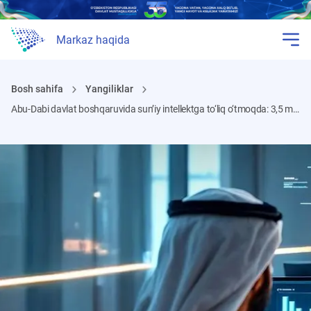
Markaz haqida
Bosh sahifa
Yangiliklar
Abu-Dabi davlat boshqaruvida sun’iy intellektga to‘liq o‘tmoqda: 3,5 mlrd dollarik strategiya nimani o‘zgartiradi?