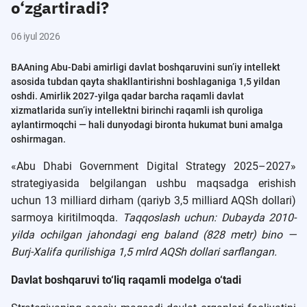
o‘zgartiradi?
06 iyul 2026
BAAning Abu-Dabi amirligi davlat boshqaruvini sun’iy intellekt
asosida tubdan qayta shakllantirishni boshlaganiga 1,5 yildan
oshdi. Amirlik 2027-yilga qadar barcha raqamli davlat
xizmatlarida sun’iy intellektni birinchi raqamli ish quroliga
aylantirmoqchi — hali dunyodagi bironta hukumat buni amalga
oshirmagan.
«Abu Dhabi Government Digital Strategy 2025–2027»
strategiyasida belgilangan ushbu maqsadga erishish
uchun 13 milliard dirham (qariyb 3,5 milliard AQSh dollari)
sarmoya kiritilmoqda.
Taqqoslash uchun: Dubayda 2010-
yilda ochilgan jahondagi eng baland (828 metr) bino —
Burj-Xalifa qurilishiga 1,5 mlrd AQSh dollari sarflangan.
Davlat boshqaruvi to‘liq raqamli modelga o‘tadi