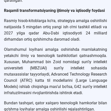
qaratilgan.
Raqamli transformatsiyaning ijtimoiy va iqtisodiy foydasi
Rasmiy hisob-kitoblarga ko‘ra, strategiya amalga oshirilishi
natijasida 5 mingdan ortiq yangi ish o‘rni tashkil etiladi va
2027 yilga qadar Abu-Dabi iqtisodiyoti 24 milliard
dirhamdan ortiq qo‘shimcha daromad oladi.
Olamshumul loyihani amalga oshirishda mamlakatning
yetakchi ilmiy va texnologik tashkilotlari qatnashmoqda.
Xususan, Muhammad bin Zoid nomidagi sun’iy intellekt
universiteti (MBZUAI) sun’iy intellekt sohasida
mutaxassislar tayyorlaydi, Advanced Technology Research
Council (ATRC) katta til modellarini (Large Language
Models) ishlab chiqishga mas’ul bo‘lsa, G42 sun’iy intellekt
infratuzilmasini rivojlantirishda ishtirok etadi.
Bundan tashqari, qator xalqaro texnologik hamkorlar bilan
qo‘shma loyihalar amalga oshirilishi rejalashtirilgan.