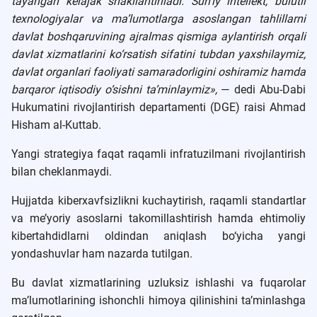
tayangan kelajak shakllantiriladi. Sun’iy intellekt, bulutli
texnologiyalar va ma’lumotlarga asoslangan tahlillarni
davlat boshqaruvining ajralmas qismiga aylantirish orqali
davlat xizmatlarini ko‘rsatish sifatini tubdan yaxshilaymiz,
davlat organlari faoliyati samaradorligini oshiramiz hamda
barqaror iqtisodiy o‘sishni ta’minlaymiz»,
— dedi Abu-Dabi
Hukumatini rivojlantirish departamenti (DGE) raisi Ahmad
Hisham al-Kuttab.
Yangi strategiya faqat raqamli infratuzilmani rivojlantirish
bilan cheklanmaydi.
Hujjatda kiberxavfsizlikni kuchaytirish, raqamli standartlar
va me’yoriy asoslarni takomillashtirish hamda ehtimoliy
kibertahdidlarni oldindan aniqlash bo‘yicha yangi
yondashuvlar ham nazarda tutilgan.
Bu davlat xizmatlarining uzluksiz ishlashi va fuqarolar
ma’lumotlarining ishonchli himoya qilinishini ta’minlashga