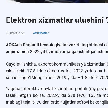
Elektron xizmatlar ulushini
28 mart 2023
#
Xizmatlar
AOKAda Raqamli texnologiyalar vazirining birinchi o‘
anjumanida 2022 yil tizimda amalga oshirilgan ishlar
Qayd etilishicha, axborot-kommunikatsiya xizmatlari 
yilga kelib 17.8 trln so‘mga yetdi. 2022 yilda esa bu
sohasining YIMdagi ulushi 2019-yilda – 1.80 foiz, 2020-y
Yagona interaktiv davlat xizmatlari portali (my.gov.u
tashkil etgan bo‘lsa, 2022-yilda 370 (+70, 165 ta mob
mablag‘i tejalib, 70 dan ortiq hujjatlar so‘rovi bekor qili