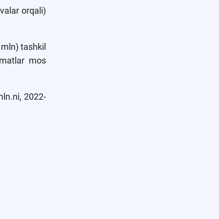
valar orqali)
 mln) tashkil
izmatlar mos
ln.ni, 2022-