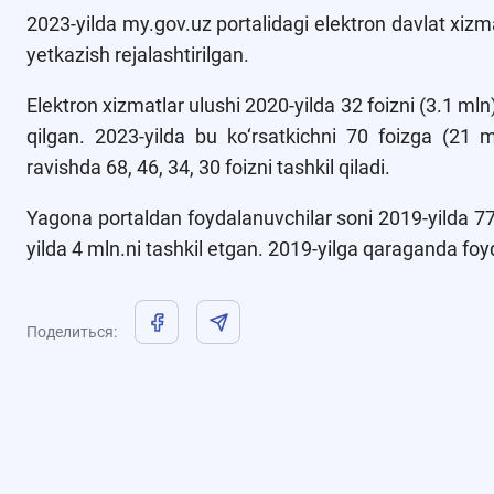
2023-yilda my.gov.uz portalidagi elektron davlat xizmat
yetkazish rejalashtirilgan.
Elektron xizmatlar ulushi 2020-yilda 32 foizni (3.1 mln)
qilgan. 2023-yilda bu ko‘rsatkichni 70 foizga (21 
ravishda 68, 46, 34, 30 foizni tashkil qiladi.
Yagona portaldan foydalanuvchilar soni 2019-yilda 77 
yilda 4 mln.ni tashkil etgan. 2019-yilga qaraganda fo
Поделиться
: