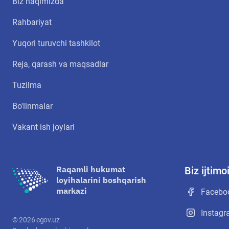
Biz haqimizda
Rahbariyat
Yuqori turuvchi tashkilot
Reja, qarash va maqsadlar
Tuzilma
Bo'linmalar
Vakant ish joylari
Raqamli hukumat
Biz ijtim
loyihalarini boshqarish
markazi
Facebo
Instag
©
2026
egov.uz