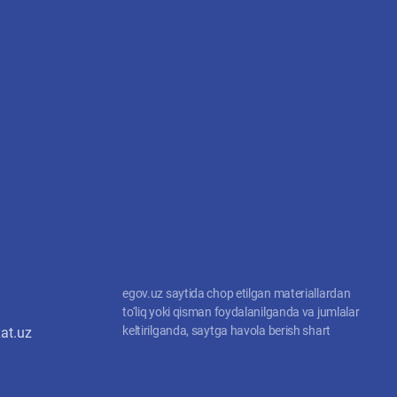
egov.uz saytida chop etilgan materiallardan
to‘liq yoki qisman foydalanilganda va jumlalar
keltirilganda, saytga havola berish shart
at.uz