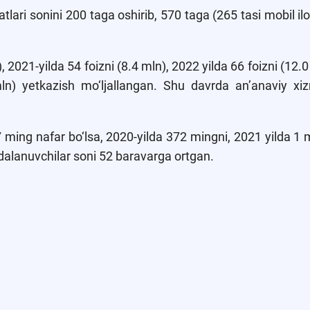
lari sonini 200 taga oshirib, 570 taga (265 tasi mobil ilo
, 2021-yilda 54 foizni (8.4 mln), 2022 yilda 66 foizni (12.0
mln) yetkazish mo‘ljallangan. Shu davrda an’anaviy x
ming nafar bo‘lsa, 2020-yilda 372 mingni, 2021 yilda 1 m
ydalanuvchilar soni 52 baravarga ortgan.