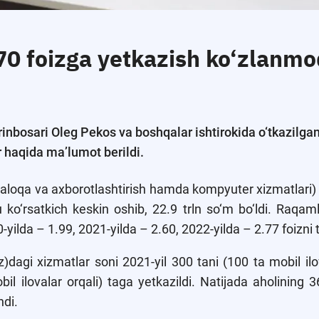
 70 foizga yetkazish ko‘zlanm
rinbosari Oleg Pekos va boshqalar ishtirokida o‘tkazilg
 haqida ma’lumot berildi.
(aloqa va axborotlashtirish hamda kompyuter xizmatlari)
 ko‘rsatkich keskin oshib, 22.9 trln so‘m bo‘ldi. Raqamli
ilda – 1.99, 2021-yilda – 2.60, 2022-yilda – 2.77 foizni ta
z)dagi xizmatlar soni 2021-yil 300 tani (100 ta mobil ilov
il ilovalar orqali) taga yetkazildi. Natijada aholining 
ndi.