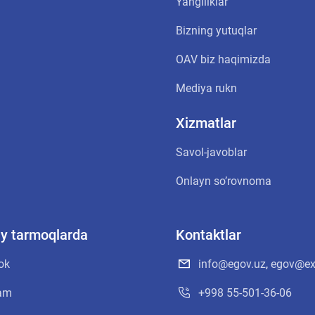
Yangiliklar
Bizning yutuqlar
OАV biz haqimizda
Mediya rukn
Xizmatlar
Savol-javoblar
Onlayn soʼrovnoma
oiy tarmoqlarda
Kontaktlar
ok
info@egov.uz
,
egov@ex
ram
+998 55-501-36-06