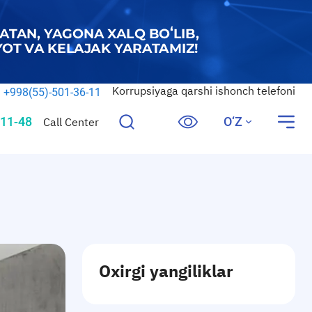
Korrupsiyaga qarshi ishonch telefoni
+998(55)-501-36-11
11-48
O‘Z
Call Center
Oxirgi yangiliklar