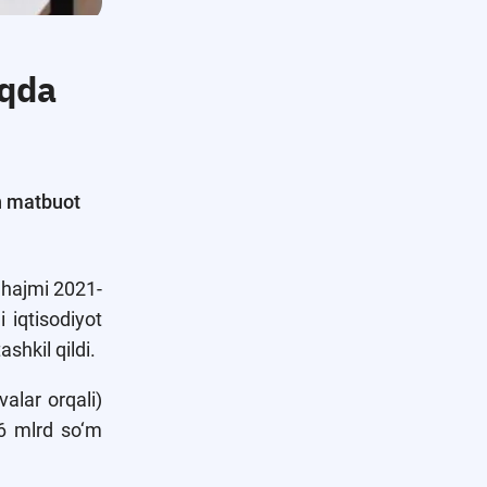
oqda
an matbuot
 hajmi 2021-
 iqtisodiyot
shkil qildi.
alar orqali)
36 mlrd so‘m