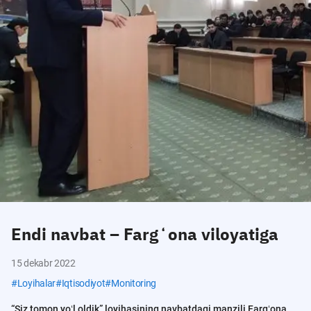
Endi navbat – Fargʻona viloyatiga
15 dekabr 2022
#
Loyihalar
#
Iqtisodiyot
#
Monitoring
“Siz tomon yoʻl oldik” loyihasining navbatdagi manzili Fargʻona