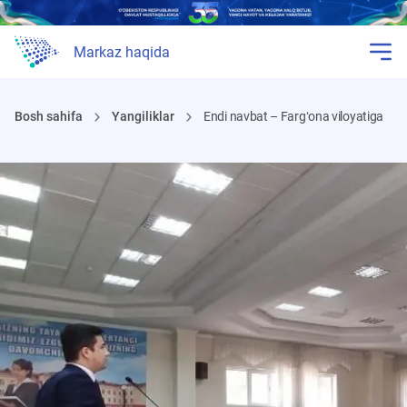
Markaz haqida
Bosh sahifa
Yangiliklar
Endi navbat – Fargʻona viloyatiga