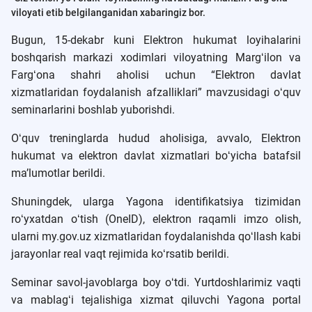
viloyati etib belgilanganidan xabaringiz bor.
Bugun, 15-dekabr kuni Elektron hukumat loyihalarini
boshqarish markazi xodimlari viloyatning Margʻilon va
Fargʻona shahri aholisi uchun “Elektron davlat
xizmatlaridan foydalanish afzalliklari” mavzusidagi oʻquv
seminarlarini boshlab yuborishdi.
Oʻquv treninglarda hudud aholisiga, avvalo, Elektron
hukumat va elektron davlat xizmatlari boʻyicha batafsil
maʼlumotlar berildi.
Shuningdek, ularga Yagona identifikatsiya tizimidan
roʻyxatdan oʻtish (OneID), elektron raqamli imzo olish,
ularni my.gov.uz xizmatlaridan foydalanishda qoʻllash kabi
jarayonlar real vaqt rejimida koʻrsatib berildi.
Seminar savol-javoblarga boy oʻtdi. Yurtdoshlarimiz vaqti
va mablagʻi tejalishiga xizmat qiluvchi Yagona portal