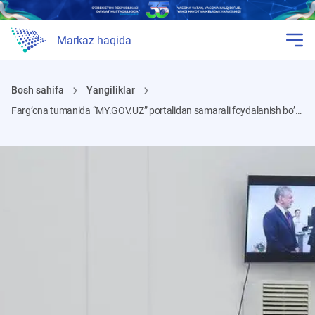
Markaz haqida
Bosh sahifa
Yangiliklar
Farg’ona tumanida “MY.GOV.UZ” portalidan samarali foydalanish bo’yicha seminar-trening bo’lib o’tdi