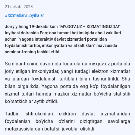
21 dekabr 2023
#
Xizmatlar
#
Loyihalar
Joriy yilning 19-dekabr kuni “MY.GOV.UZ – XIZMATINGIZDA!”
loyihasi doirasida Farg’ona tumani hokimligida aholi vakillari
uchun “Yagona interaktiv davlat xizmatlari portalidan
foydalanish tartibi, imkoniyatlari va afzalliklari” mavzusida
seminar-trening tashkil etildi.
Seminar-trening davomida fuqarolarga my.gov.uz portalida
joriy etilgan imkoniyatlar, yangi turdagi elektron xizmatlar
va ulardan foydalanish tartiblari bilan tushuntirildi. Shu
bilan birgalikda, Yagona portalda eng ko’p foydalanilgan
xizmat turlari hamda mazkur xizmatlar bo’yicha statistik
ko’rsatkichlar aytib o’tildi.
Tadbir ishtirokchilari elektron davlat xizmatlaridan
foydalanish bo’yicha o‘zlarini qiziqtirgan savollarga
mutaxassislardan batafsil javoblar olishdi.