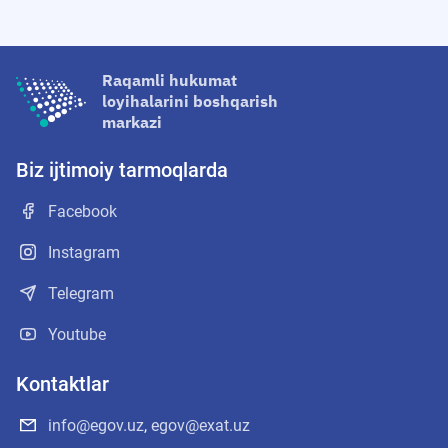
Raqamli hukumat
loyihalarini boshqarish
markazi
Biz ijtimoiy tarmoqlarda
Facebook
Instagram
Telegram
Youtube
Kontaktlar
info@egov.uz
,
egov@exat.uz