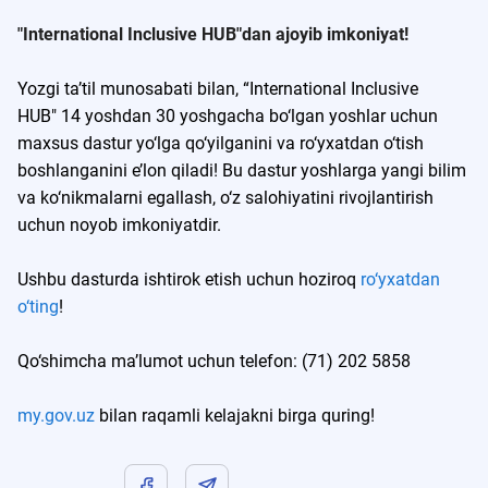
"International Inclusive HUB"dan ajoyib imkoniyat!
Yozgi ta’til munosabati bilan, “International Inclusive
HUB" 14 yoshdan 30 yoshgacha bo‘lgan yoshlar uchun
maxsus dastur yo‘lga qo‘yilganini va ro‘yxatdan o‘tish
boshlanganini e’lon qiladi! Bu dastur yoshlarga yangi bilim
va ko‘nikmalarni egallash, o‘z salohiyatini rivojlantirish
uchun noyob imkoniyatdir.
Ushbu dasturda ishtirok etish uchun hoziroq
ro‘yxatdan
o‘ting
!
Qo‘shimcha ma’lumot uchun telefon: (71) 202 5858
my.gov.uz
bilan raqamli kelajakni birga quring!