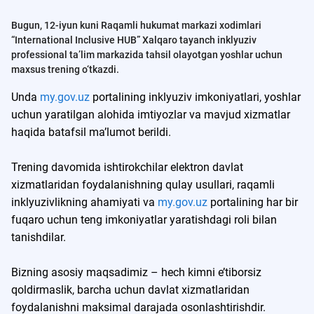
Bugun, 12-iyun kuni Raqamli hukumat markazi xodimlari
“International Inclusive HUB” Xalqaro tayanch inklyuziv
professional ta’lim markazida tahsil olayotgan yoshlar uchun
maxsus trening o‘tkazdi.
Unda
my.gov.uz
portalining inklyuziv imkoniyatlari, yoshlar
uchun yaratilgan alohida imtiyozlar va mavjud xizmatlar
haqida batafsil ma’lumot berildi.
Trening davomida ishtirokchilar elektron davlat
xizmatlaridan foydalanishning qulay usullari, raqamli
inklyuzivlikning ahamiyati va
my.gov.uz
portalining har bir
fuqaro uchun teng imkoniyatlar yaratishdagi roli bilan
tanishdilar.
Bizning asosiy maqsadimiz – hech kimni e’tiborsiz
qoldirmaslik, barcha uchun davlat xizmatlaridan
foydalanishni maksimal darajada osonlashtirishdir.