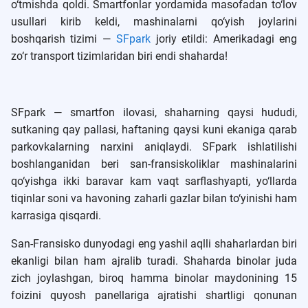
o‘tmishda qoldi. Smartfonlar yordamida masofadan to‘lov
usullari kirib keldi, mashinalarni qo‘yish joylarini
boshqarish tizimi —
SFpark
joriy etildi: Amerikadagi eng
zo‘r transport tizimlaridan biri endi shaharda!
SFpark — smartfon ilovasi, shaharning qaysi hududi,
sutkaning qay pallasi, haftaning qaysi kuni ekaniga qarab
parkovkalarning narxini aniqlaydi. SFpark ishlatilishi
boshlanganidan beri san-fransiskoliklar mashinalarini
qo‘yishga ikki baravar kam vaqt sarflashyapti, yo‘llarda
tiqinlar soni va havoning zaharli gazlar bilan to‘yinishi ham
karrasiga qisqardi.
San-Fransisko dunyodagi eng yashil aqlli shaharlardan biri
ekanligi bilan ham ajralib turadi. Shaharda binolar juda
zich joylashgan, biroq hamma binolar maydonining 15
foizini quyosh panellariga ajratishi shartligi qonunan