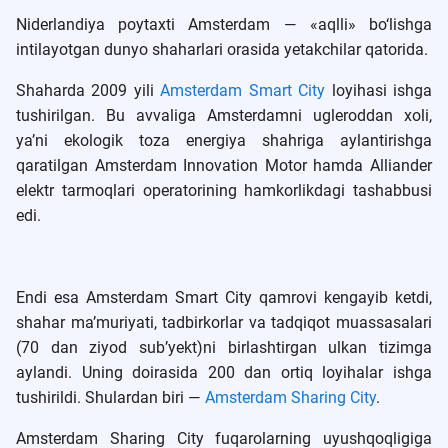
Niderlandiya poytaxti Amsterdam — «aqlli» bo‘lishga
intilayotgan dunyo shaharlari orasida yetakchilar qatorida.
Shaharda 2009 yili
Amsterdam Smart City
loyihasi ishga
tushirilgan. Bu avvaliga Amsterdamni ugleroddan xoli,
ya’ni ekologik toza energiya shahriga aylantirishga
qaratilgan Amsterdam Innovation Motor hamda Alliander
elektr tarmoqlari operatorining hamkorlikdagi tashabbusi
edi.
Endi esa Amsterdam Smart City qamrovi kengayib ketdi,
shahar ma’muriyati, tadbirkorlar va tadqiqot muassasalari
(70 dan ziyod sub’yekt)ni birlashtirgan ulkan tizimga
aylandi. Uning doirasida 200 dan ortiq loyihalar ishga
tushirildi. Shulardan biri —
Amsterdam Sharing City
.
Amsterdam Sharing City fuqarolarning uyushqoqligiga