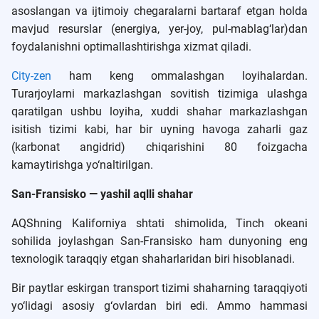
asoslangan va ijtimoiy chegaralarni bartaraf etgan holda
mavjud resurslar (energiya, yer-joy, pul-mablag‘lar)dan
foydalanishni optimallashtirishga xizmat qiladi.
City-zen
ham keng ommalashgan loyihalardan.
Turarjoylarni markazlashgan sovitish tizimiga ulashga
qaratilgan ushbu loyiha, xuddi shahar markazlashgan
isitish tizimi kabi, har bir uyning havoga zaharli gaz
(karbonat angidrid) chiqarishini 80 foizgacha
kamaytirishga yo‘naltirilgan.
San-Fransisko — yashil aqlli shahar
AQShning Kaliforniya shtati shimolida, Tinch okeani
sohilida joylashgan San-Fransisko ham dunyoning eng
texnologik taraqqiy etgan shaharlaridan biri hisoblanadi.
Bir paytlar eskirgan transport tizimi shaharning taraqqiyoti
yo‘lidagi asosiy g‘ovlardan biri edi. Ammo hammasi