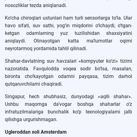
nosozliklar tezda aniqlanadi.
Ko‘cha chiroqlari ustunlari ham turli sensorlarga to‘la. Ular
havo sifati, suv sathi, yog‘in miqdorini o‘lchaydi, o‘tgan-
ketgan odamlarning yuz tuzilishidan shaxsiyatini
aniqlaydi. Olinayotgan katta ma’lumotlar oqimi
neyrotarmoq yordamida tahlil qilinadi.
Shahar-davlatning suv havzalari «kompyuter ko‘zi» tizimi
nazoratida. Favqulodda voqea sodir bo‘lsa, masalan,
bironta cho‘kayotgan odamni payqasa, tizim darhol
qutqaruvchilarni chaqiradi.
Singapur, hech shubhasiz, dunyodagi «aqlli shahar».
Ushbu maqomga da’vogar boshqa shaharlar o‘z
infratuzilmalariga bunchalik ko‘p texnologiyalarni jalb
qilishga urgurishmagan.
Ugleroddan xoli Amsterdam