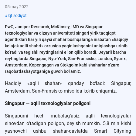
05 may 2022
#
Iqtisodiyot
PwC, Juniper Research, McKinsey, IMD va Singapur
texnologiyalar va dizayn universiteti singari yirik tadqiqot
agentliklari har yili qaysi shahar boshqalariga nisbatan «haqiqiy
kelajak aqlli shahri» orzusiga yaqinlashganini aniqlashga urinib
ko‘radi va tegishli reytinglarini e’lon qilib boradi. Deyarli barcha
reytinglarda Singapur, Nyu-York, San-Fransisko, London, Syurix,
Amsterdam, Kopengagen va Stokgolm kabi shaharlar o‘zaro
raqobatlashayotganiga guvoh bo‘lamiz.
Haqiqiy «aqlli shahar» qanday bo‘ladi: Singapur,
Amsterdam, San-Fransisko misolida ko‘rib chiqamiz.
Singapur — aqlli texnologiyalar poligoni
Singapurni hech mubolag‘asiz aqlli texnologiyalar
sinovdan o‘tadigan poligon, deyish mumkin. 5,8 mln kishi
yashovchi ushbu shahar-davlatda Smart Cityning