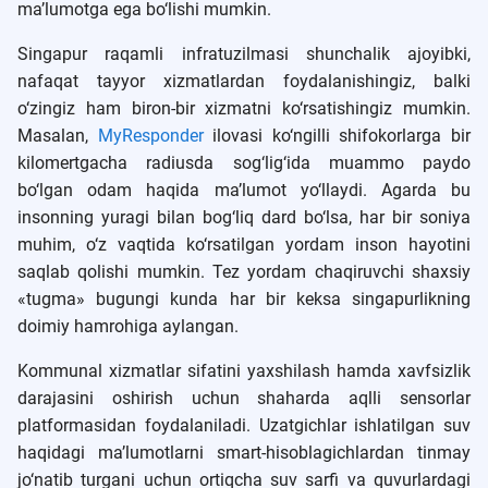
ma’lumotga ega bo‘lishi mumkin.
Singapur raqamli infratuzilmasi shunchalik ajoyibki,
nafaqat tayyor xizmatlardan foydalanishingiz, balki
o‘zingiz ham biron-bir xizmatni ko‘rsatishingiz mumkin.
Masalan,
MyResponder
ilovasi ko‘ngilli shifokorlarga bir
kilomertgacha radiusda sog‘lig‘ida muammo paydo
bo‘lgan odam haqida ma’lumot yo‘llaydi. Agarda bu
insonning yuragi bilan bog‘liq dard bo‘lsa, har bir soniya
muhim, o‘z vaqtida ko‘rsatilgan yordam inson hayotini
saqlab qolishi mumkin. Tez yordam chaqiruvchi shaxsiy
«tugma» bugungi kunda har bir keksa singapurlikning
doimiy hamrohiga aylangan.
Kommunal xizmatlar sifatini yaxshilash hamda xavfsizlik
darajasini oshirish uchun shaharda aqlli sensorlar
platformasidan foydalaniladi. Uzatgichlar ishlatilgan suv
haqidagi ma’lumotlarni smart-hisoblagichlardan tinmay
jo‘natib turgani uchun ortiqcha suv sarfi va quvurlardagi