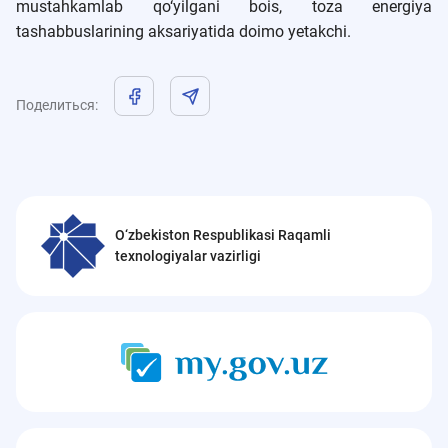
mustahkamlab qo‘yilgani bois, toza energiya
tashabbuslarining aksariyatida doimo yetakchi.
Поделиться
:
O‘zbekiston Respublikasi Raqamli
texnologiyalar vazirligi