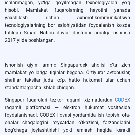
ishlanmagan, yo‘lga qo‘yilmagan texnologiyalari yo‘q
hisobi. Mamlakat fuqarolarning hayotini yanada
yaxshilash uchun axborot-kommunikatsiya
texnologiyalarining bor salohiyatidan foydalanish ko‘zda
tutilgan Smart Nation davlat dasturini amalga oshirish
2017 yilda boshlangan.
Ishonish qiyin, ammo Singapurdek aholisi o‘ta zich
mamlakat yo‘llariga tiqinlar begona. O‘ziyurar avtobuslar,
shatllar, taksilar juda ko‘p, hatto hukumat ular uchun
standartlargacha ishlab chiqqan.
Singapur fuqarolari tezkor raqamli xizmatlardan
CODEX
raqamli platformasi — elektron hukumat vositasida
foydalanishadi. CODEX ilovasi yordamida ish topish, ota-
onalar chaqalog‘ini ro‘yxatdan o‘tkazishi, farzandlarini
bog‘chaga joylashtirishi yoki emlash haqida kerakli