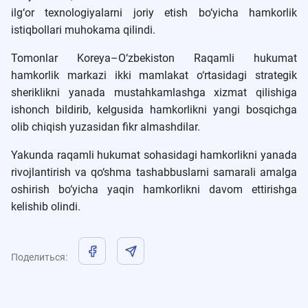
ilg‘or texnologiyalarni joriy etish bo‘yicha hamkorlik
istiqbollari muhokama qilindi.
Tomonlar Koreya–O‘zbekiston Raqamli hukumat
hamkorlik markazi ikki mamlakat o‘rtasidagi strategik
sheriklikni yanada mustahkamlashga xizmat qilishiga
ishonch bildirib, kelgusida hamkorlikni yangi bosqichga
olib chiqish yuzasidan fikr almashdilar.
Yakunda raqamli hukumat sohasidagi hamkorlikni yanada
rivojlantirish va qo‘shma tashabbuslarni samarali amalga
oshirish bo‘yicha yaqin hamkorlikni davom ettirishga
kelishib olindi.
Поделиться
: