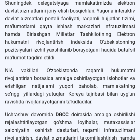
Shuningdek, delegatsiyaga mamlakatimizda elektron
davlat xizmatlarini joriy etish bosqichlari, Yagona interaktiv
davlat xizmatlari portali faoliyati, raqamli hujjatlar tizimi,
ma’lumotlarni qayta ishlash markazlari infratuzilmasi
hamda Birlashgan Millatlar Tashkilotining Elektron
hukumatni rivojlantirish indeksida O‘zbekistonning
pozitsiyalari izchil yaxshilanib borayotgani haqida batafsil
ma’lumot taqdim etildi.
NIA vakillari O‘zbekistonda raqamli hukumatni
rivojlantirish borasida amalga oshirilayotgan islohotlar va
erishilgan natijalarni yuqori baholab, mamlakatning
so‘nggi yillardagi yutuqlari Koreya tajribasi bilan uyg‘un
ravishda rivojlanayotganini ta’kidladilar.
Uchrashuv davomida
DGCC
doirasida amalga oshirilishi
rejalashtirilayotgan qo‘shma loyihalar, mutaxassislar
salohiyatini oshirish dasturlari, raqamli infratuzilmani
rivojlantirish, davlat xizmatlarini takomillashtirish hamda