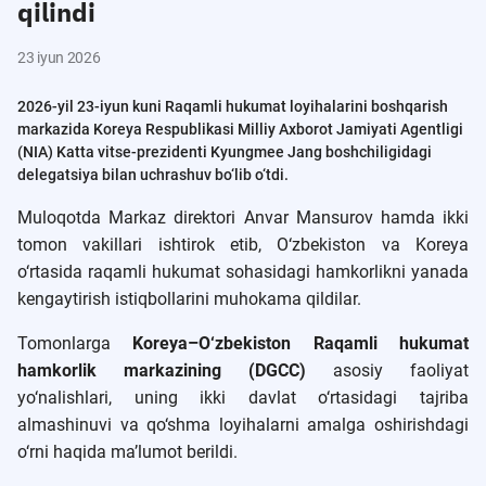
qilindi
23 iyun 2026
2026-yil 23-iyun kuni Raqamli hukumat loyihalarini boshqarish
markazida Koreya Respublikasi Milliy Axborot Jamiyati Agentligi
(NIA) Katta vitse-prezidenti Kyungmee Jang boshchiligidagi
delegatsiya bilan uchrashuv bo‘lib o‘tdi.
Muloqotda Markaz direktori Anvar Mansurov hamda ikki
tomon vakillari ishtirok etib, O‘zbekiston va Koreya
o‘rtasida raqamli hukumat sohasidagi hamkorlikni yanada
kengaytirish istiqbollarini muhokama qildilar.
Tomonlarga
Koreya–O‘zbekiston Raqamli hukumat
hamkorlik markazining (DGCC)
asosiy faoliyat
yo‘nalishlari, uning ikki davlat o‘rtasidagi tajriba
almashinuvi va qo‘shma loyihalarni amalga oshirishdagi
o‘rni haqida ma’lumot berildi.