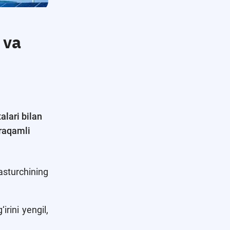
 va
alari bilan
 raqamli
sturchining
irini yengil,