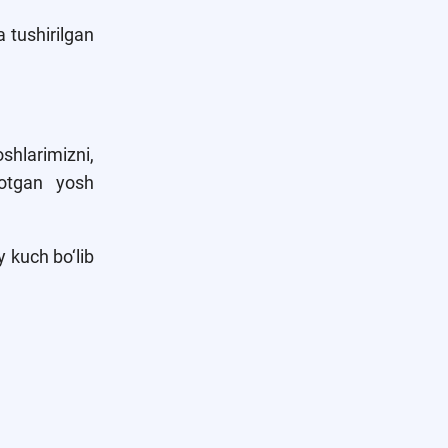
a tushirilgan
shlarimizni,
yotgan yosh
y kuch bo‘lib