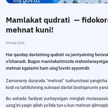
Mamlakat qudrati — fidokor
mehnat kuni!
05 may 2026
Har qanday davlatning qudrati va jamiyatning farovon
o‘lchanadi. Bugun mamlakatimizda nishonlanayotgan "
mehnat egalarini ham ulug‘lovchi ayyomdir.
Zamonaviy dunyoda "mehnat" tushunchasi yangicha 
kodi va tahlilchining xulosasi davlat boshqaruvini ya
Bu sohada faoliyat yuritayotgan minglab mutaxassislar 
uzog‘ini yaqin qilish yo‘lida tun-u kun mehnat qilmoqda