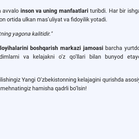
a avvalo
inson va uning manfaatlari
turibdi. Har bir ishg
on ortida ulkan mas’uliyat va fidoyilik yotadi.
ng yagona kalitidir."
oyihalarini boshqarish markazi jamoasi
barcha yurtdo
dimlarni va kelajakni o‘z qo‘llari bilan bunyod eta
tilishingiz Yangi O‘zbekistonning kelajagini qurishda asosi
a mehnatingiz hamisha qadrli bo‘lsin!