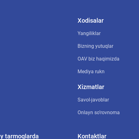
Xodisalar
Yangiliklar
Bizning yutuqlar
OАV biz haqimizda
Mediya rukn
Xizmatlar
Savol-javoblar
Onlayn soʼrovnoma
oiy tarmoqlarda
Kontaktlar