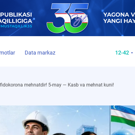
motlar
Data markaz
12-42
fidokorona mehnatdir! 5-may — Kasb va mehnat kuni!