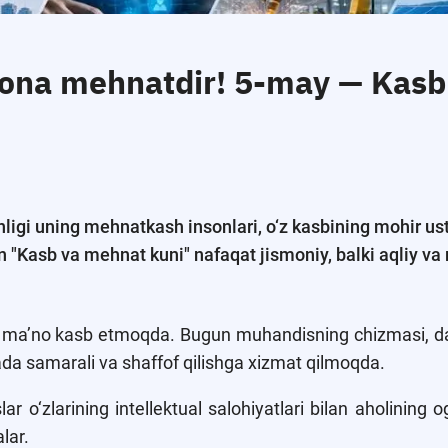
ona mehnatdir! 5-may — Kasb
ligi uning mehnatkash insonlari, o‘z kasbining mohir ust
Kasb va mehnat kuni" nafaqat jismoniy, balki aqliy va
ma’no kasb etmoqda. Bugun muhandisning chizmasi, da
nada samarali va shaffof qilishga xizmat qilmoqda.
o‘zlarining intellektual salohiyatlari bilan aholining og‘
lar.