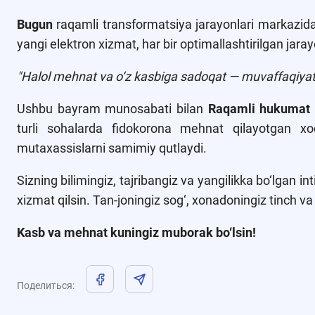
Bugun
raqamli transformatsiya jarayonlari markazid
yangi elektron xizmat, har bir optimallashtirilgan jaray
"Halol mehnat va o‘z kasbiga sadoqat — muvaffaqiyatni
Ushbu bayram munosabati bilan
Raqamli hukumat l
turli sohalarda fidokorona mehnat qilayotgan xo
mutaxassislarni samimiy qutlaydi.
Sizning bilimingiz, tajribangiz va yangilikka bo‘lgan in
xizmat qilsin. Tan-joningiz sog‘, xonadoningiz tinch v
Kasb va mehnat kuningiz muborak bo‘lsin!
Поделиться
: