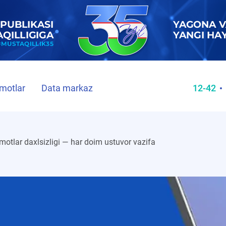
motlar
Data markaz
12-42
otlar daxlsizligi — har doim ustuvor vazifa