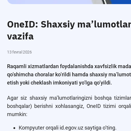
OneID: Shaxsiy ma’lumotlar 
vazifa
13 fevral 2026
Raqamli xizmatlardan foydalanishda xavfsizlik mada
qo‘shimcha choralar ko‘rildi hamda shaxsiy ma’lumotl
etish yoki cheklash imkoniyati yo‘lga qo‘yildi.
Agar siz shaxsiy ma’lumotlaringizni boshqa tizimla
boshqalar) berishni xohlasangiz, OneID tizimi orqal
mumkin:
Kompyuter orqali id.egov.uz saytiga o‘ting.