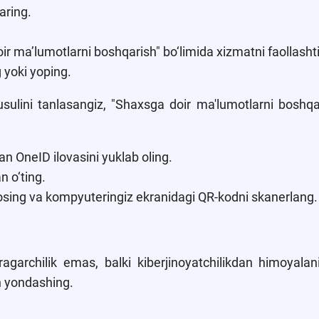
aring.
r ma’lumotlarni boshqarish" bo‘limida xizmatni faollashti
g yoki yoping.
sulini tanlasangiz, "Shaxsga doir ma'lumotlarni boshqar
n OneID ilovasini yuklab oling.
n o‘ting.
osing va kompyuteringiz ekranidagi QR-kodni skanerlang.
agarchilik emas, balki kiberjinoyatchilikdan himoyala
an yondashing.