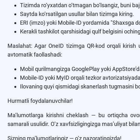
Tizimda ro‘yxatdan o‘tmagan bo‘lsangiz, buni baj
Saytda ko‘rsatilgan usullar bilan tizimga kiring.
ERI (imzo) yoki Mobile-ID yordamida "Shaxsga doi
Kerakli tashkilot qarshisidagi qulf belgisini ochin
Maslahat: Agar OneID tizimga QR-kod orqali kirish u
avtomatik faollashadi:
Mobil qurilmangizga GooglePlay yoki AppStore’da
Mobile-ID yoki MyID orqali tezkor avtorizatsiyada
Ilovaning quyi qismidagi skanerlash tugmasini b
Hurmatli foydalanuvchilar!
Ma’lumotlarga kirishni cheklash — bu ortiqcha ovor
samarali usulidir. O‘z xavfsizligingizga mas’uliyat bil
Sizning ma’lumotlaringiz — o‘z nazoratingizda!