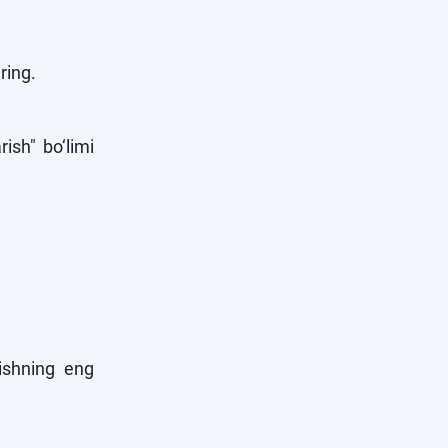
ring.
ish" bo‘limi
nishning eng