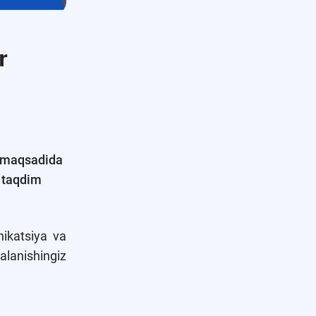
r
h maqsadida
a taqdim
nikatsiya va
alanishingiz