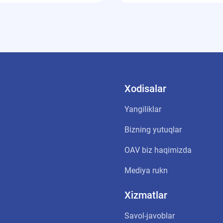
Xodisalar
Yangiliklar
Bizning yutuqlar
OАV biz haqimizda
Mediya rukn
Xizmatlar
Savol-javoblar