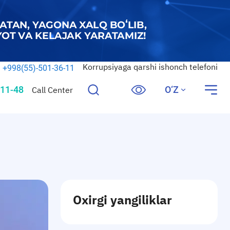
Korrupsiyaga qarshi ishonch telefoni
+998(55)-501-36-11
11-48
O‘Z
Call Center
Oxirgi yangiliklar