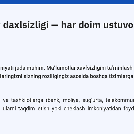
daxlsizligi — har doim ustuvo
niyati juda muhim. Ma’lumotlar xavfsizligini ta’minlas
aringizni sizning roziligingiz asosida boshqa tizimlarg
r va tashkilotlarga (bank, moliya, sug‘urta, telekommu
i ularni taqdim etish yoki cheklash imkoniyatidan foyd