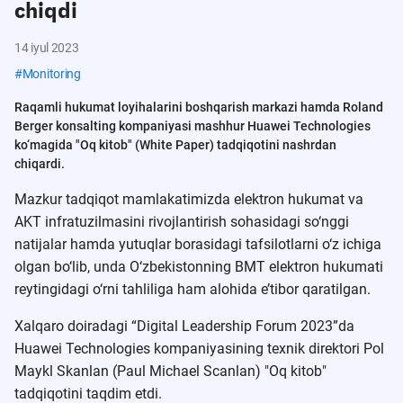
chiqdi
14 iyul 2023
#
Monitoring
Raqamli hukumat loyihalarini boshqarish markazi hamda Roland
Berger konsalting kompaniyasi mashhur Huawei Technologies
ko‘magida "Oq kitob" (White Paper) tadqiqotini nashrdan
chiqardi.
Mazkur tadqiqot mamlakatimizda elektron hukumat va
AKT infratuzilmasini rivojlantirish sohasidagi so‘nggi
natijalar hamda yutuqlar borasidagi tafsilotlarni o‘z ichiga
olgan bo‘lib, unda O‘zbekistonning BMT elektron hukumati
reytingidagi o‘rni tahliliga ham alohida e’tibor qaratilgan.
Xalqaro doiradagi “Digital Leadership Forum 2023”da
Huawei Technologies kompaniyasining texnik direktori Pol
Maykl Skanlan (Paul Michael Scanlan) "Oq kitob"
tadqiqotini taqdim etdi.