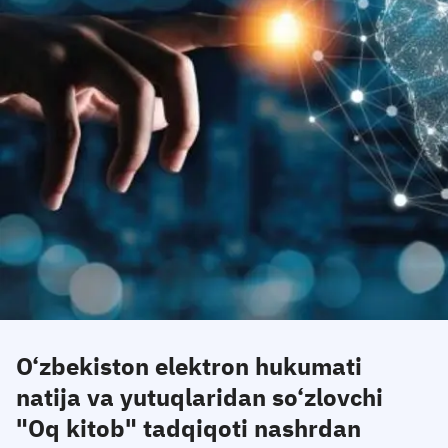
O‘zbekiston elektron hukumati
natija va yutuqlaridan so‘zlovchi
"Oq kitob" tadqiqoti nashrdan