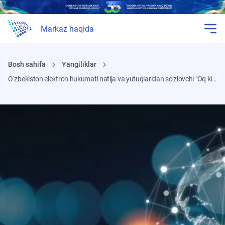
Markaz haqida
Bosh sahifa
Yangiliklar
O‘zbekiston elektron hukumati natija va yutuqlaridan so‘zlovchi "Oq kitob" tadqiqoti nashrdan chiqdi