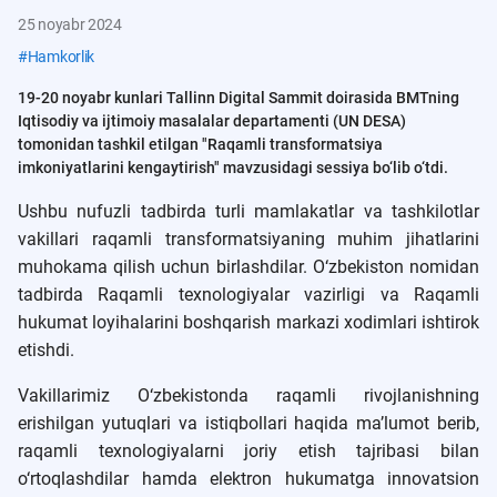
25 noyabr 2024
#
Hamkorlik
19-20 noyabr kunlari Tallinn Digital Sammit doirasida BMTning
Iqtisodiy va ijtimoiy masalalar departamenti (UN DESA)
tomonidan tashkil etilgan "Raqamli transformatsiya
imkoniyatlarini kengaytirish" mavzusidagi sessiya bo‘lib o‘tdi.
Ushbu nufuzli tadbirda turli mamlakatlar va tashkilotlar
vakillari raqamli transformatsiyaning muhim jihatlarini
muhokama qilish uchun birlashdilar. O‘zbekiston nomidan
tadbirda Raqamli texnologiyalar vazirligi va Raqamli
hukumat loyihalarini boshqarish markazi xodimlari ishtirok
etishdi.
Vakillarimiz O‘zbekistonda raqamli rivojlanishning
erishilgan yutuqlari va istiqbollari haqida ma’lumot berib,
raqamli texnologiyalarni joriy etish tajribasi bilan
o‘rtoqlashdilar hamda elektron hukumatga innovatsion