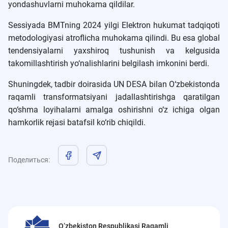
yondashuvlarni muhokama qildilar.
Sessiyada BMTning 2024 yilgi Elektron hukumat tadqiqoti
metodologiyasi atroflicha muhokama qilindi. Bu esa global
tendensiyalarni yaxshiroq tushunish va kelgusida
takomillashtirish yo‘nalishlarini belgilash imkonini berdi.
Shuningdek, tadbir doirasida UN DESA bilan O‘zbekistonda
raqamli transformatsiyani jadallashtirishga qaratilgan
qo‘shma loyihalarni amalga oshirishni o‘z ichiga olgan
hamkorlik rejasi batafsil ko‘rib chiqildi.
Поделиться
:
O‘zbekiston Respublikasi Raqamli