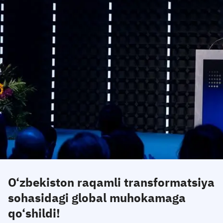
O‘zbekiston raqamli transformatsiya
sohasidagi global muhokamaga
qo‘shildi!