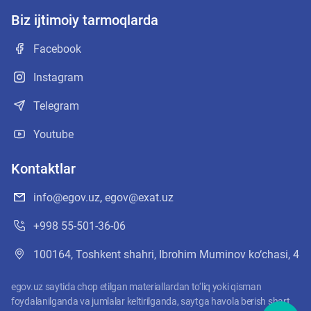
Biz ijtimoiy tarmoqlarda
Facebook
Instagram
Telegram
Youtube
Kontaktlar
info@egov.uz
,
egov@exat.uz
+998 55-501-36-06
100164, Toshkent shahri, Ibrohim Muminov ko‘chasi, 4
egov.uz saytida chop etilgan materiallardan to‘liq yoki qisman
foydalanilganda va jumlalar keltirilganda, saytga havola berish shart