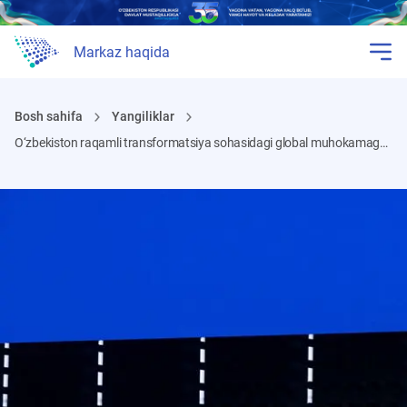
Markaz haqida
Bosh sahifa
Yangiliklar
O‘zbekiston raqamli transformatsiya sohasidagi global muhokamaga qo‘shildi!