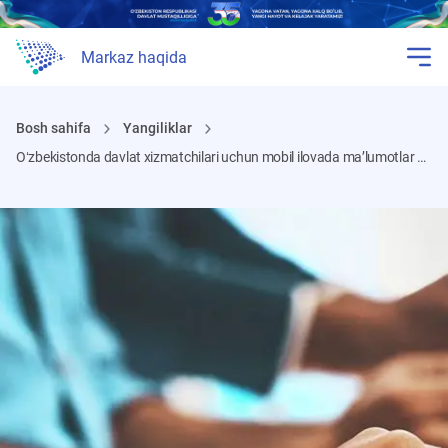
Markaz haqida
Bosh sahifa
Yangiliklar
Oʻzbekistonda davlat xizmatchilari uchun mobil ilovada maʼlumotlar bazasi yaratiladi