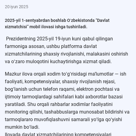
20 iyun 2025
2025-yil 1-sentyabrdan boshlab Oʻzbekistonda “Davlat
xizmatchisi” mobil ilovasi ishga tushiriladi.
Prezidentning 2025-yil 19-iyun kuni qabul qilingan
farmoniga asosan, ushbu platforma davlat
xizmatchilarining shaxsiy rivojlanishi, malakasini oshirish
va oʻzaro muloqotini kuchaytirishga xizmat qiladi.
Mazkur ilova orqali xodim toʻgʻrisidagi maʼlumotlar — ish
faoliyati, kompetensiyalar, shaxsiy rivojlanish rejasi,
bogʻlanish uchun telefon raqami, elektron pochtasi va
ijtimoiy tarmoqlardagi sahifalari kabi axborotlar bazasi
yaratiladi. Shu orqali rahbarlar xodimlar faoliyatini
monitoring qilishi, tashabbuslarga munosabat bildirishi va
tarmoqlararo muvofiqlashuvni samarali yoʻlga qoʻyishi
mumkin boʻladi.
Ilovada davlat xizmatchilarining kompetensiyalari