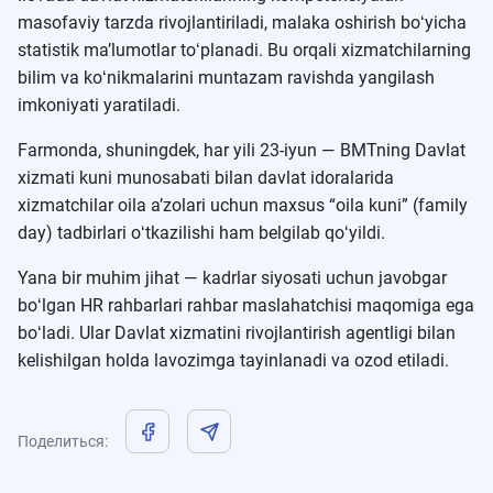
masofaviy tarzda rivojlantiriladi, malaka oshirish boʻyicha
statistik maʼlumotlar toʻplanadi. Bu orqali xizmatchilarning
bilim va koʻnikmalarini muntazam ravishda yangilash
imkoniyati yaratiladi.
Farmonda, shuningdek, har yili 23-iyun — BMTning Davlat
xizmati kuni munosabati bilan davlat idoralarida
xizmatchilar oila aʼzolari uchun maxsus “oila kuni” (family
day) tadbirlari oʻtkazilishi ham belgilab qoʻyildi.
Yana bir muhim jihat — kadrlar siyosati uchun javobgar
boʻlgan HR rahbarlari rahbar maslahatchisi maqomiga ega
boʻladi. Ular Davlat xizmatini rivojlantirish agentligi bilan
kelishilgan holda lavozimga tayinlanadi va ozod etiladi.
Поделиться
: