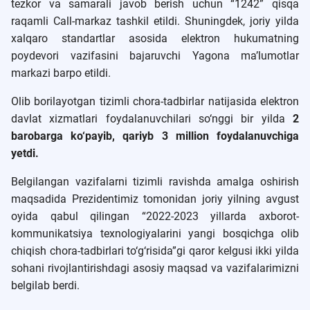
tezkor va samarali javob berish uchun “1242” qisqa
raqamli Call-markaz tashkil etildi. Shuningdek, joriy yilda
xalqaro standartlar asosida elektron hukumatning
poydevori vazifasini bajaruvchi Yagona ma’lumotlar
markazi barpo etildi.
Olib borilayotgan tizimli chora-tadbirlar natijasida elektron
davlat xizmatlari foydalanuvchilari so‘nggi bir yilda
2
barobarga ko‘payib, qariyb 3 million foydalanuvchiga
yetdi.
Belgilangan vazifalarni tizimli ravishda amalga oshirish
maqsadida Prezidentimiz tomonidan joriy yilning avgust
oyida qabul qilingan “2022-2023 yillarda axborot-
kommunikatsiya texnologiyalarini yangi bosqichga olib
chiqish chora-tadbirlari to‘g‘risida”gi qaror kelgusi ikki yilda
sohani rivojlantirishdagi asosiy maqsad va vazifalarimizni
belgilab berdi.