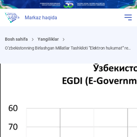
Markaz haqida
Bosh sahifa
Yangiliklar
O‘zbekistonning Birlashgan Millatlar Tashkiloti “Elektron hukumat” reytingidagi o‘rni sezilarli darajada ko‘tarildi