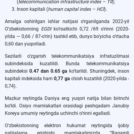
(
telecommunication infrastructure index – TII
);
Inson kapitali (
human capital index – HCI
).
Amalga oshirilgan ishlar natijasi o‘rganilganda 2022-yil
O‘zbekistonning
EGDI
ko‘rsatkichi 0,72 /69 o‘rinni (2020-
yilda — 0,66 / 87-o‘rin) tashkil etib, dunyo bo‘yicha o‘rtacha
0,60 dan yuqoriladi.
Sezilarli o‘zgarish telekommunikatsiya infratuzilmasi
subindeksida kuzatildi. Bunda telekommunikatsiya
subindeksi
0.47 dan 0.65 ga
ko‘tarildi. Shuningdek, inson
kapitali indeksida ham
0,77 ga
o‘sish kuzatildi (2020-yilda -
0,74).
Mazkur reytingda Daniya eng yuqori natija bilan birinchi
bo‘ldi. Osiyo mamlakatlari orasidagi peshqadam Janubiy
Koreya umumiy reytingda uchinchi o‘rinni egalladi.
O‘zbekistonning elektron hukumat reytingida ijobiy
natijalarga erishishi mamlakatimizda “Raqamli