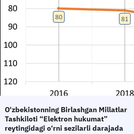
O‘zbekistonning Birlashgan Millatlar
Tashkiloti “Elektron hukumat”
reytingidagi o‘rni sezilarli darajada