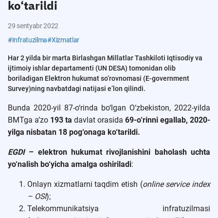
ko‘tarildi
29 sentyabr 2022
#
Infratuzilma
#
Xizmatlar
Har 2 yilda bir marta Birlashgan Millatlar Tashkiloti Iqtisodiy va
ijtimoiy ishlar departamenti (UN DESA) tomonidan olib
boriladigan Elektron hukumat so‘rovnomasi (E-government
Survey)ning navbatdagi natijasi e’lon qilindi.
Bunda 2020-yil 87-o‘rinda bo‘lgan O‘zbekiston, 2022-yilda
BMTga a’zo
193 ta
davlat orasida
69-o‘rinni egallab, 2020-
yilga nisbatan 18 pog‘onaga ko‘tarildi.
EGDI
– elektron hukumat rivojlanishini baholash uchta
yo‘nalish bo‘yicha amalga oshiriladi
:
Onlayn xizmatlarni taqdim etish (
online service index
– OSI
);
Telekommunikatsiya infratuzilmasi