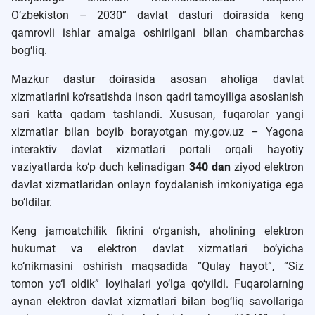
O‘zbekiston – 2030” davlat dasturi doirasida keng
qamrovli ishlar amalga oshirilgani bilan chambarchas
bog‘liq.
Mazkur dastur doirasida asosan aholiga davlat
xizmatlarini ko‘rsatishda inson qadri tamoyiliga asoslanish
sari katta qadam tashlandi. Xususan, fuqarolar yangi
xizmatlar bilan boyib borayotgan my.gov.uz – Yagona
interaktiv davlat xizmatlari portali orqali hayotiy
vaziyatlarda ko‘p duch kelinadigan
340
dan
ziyod elektron
davlat xizmatlaridan onlayn foydalanish imkoniyatiga ega
bo‘ldilar.
Keng jamoatchilik fikrini o‘rganish, aholining elektron
hukumat va elektron davlat xizmatlari bo‘yicha
ko‘nikmasini oshirish maqsadida “Qulay hayot”, “Siz
tomon yo‘l oldik” loyihalari yo‘lga qo‘yildi. Fuqarolarning
aynan elektron davlat xizmatlari bilan bog‘liq savollariga