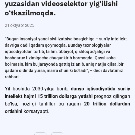
yuzasidan videoselektor yig‘ilishi
o‘tkazilmoqda.
21 oktyabr 2025
“Bugun insoniyat yangi sivilizatsiya bosqichiga – sun’iy intellekt
davriga dadil qadam qo‘ymoqda. Bunday texnologiyalar
iqtisodiyotdan tortib, ta’lim, tibbiyot, qishloq xo‘jaligi va
boshqaruv tizimigacha chuqur kirib bormoqda. Qaysi soha
bo‘lmasin, kim bu jarayonda qattiq izlanib, aniq natija qilsa, bir
qadam oldinda yursa, marra shuniki bo‘ladi”, – dedi davlatimiz
rahbari.
Yil boshida 2030-yilga borib,
dunyo iqtisodiyotida sun’iy
intellekt hajmi 15 trillion dollarga yetishi
prognoz qilingan
bo‘lsa, hozirgi tahlillar bu raqam
20 trillion dollardan
ortishini
ko‘rsatyapti.