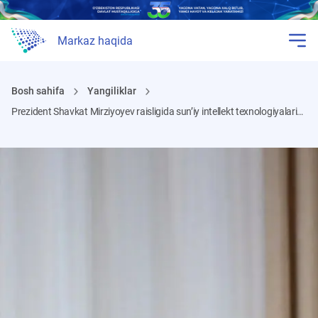
Markaz haqida
Bosh sahifa
Yangiliklar
Prezident Shavkat Mirziyoyev raisligida sun’iy intellekt texnologiyalarini rivojlantirish yuzasidan videoselektor yig‘ilishi o‘tkazilmoqda.