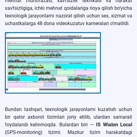
mehnat muhofazasi, xavfsizlik texnikasi va harakat
xavfsizligiga, ichki mehnat qoidalariga rioya qilish bo‘yicha
texnologik jarayonlarni nazorat qilish uchun sex, xizmat va
uchastkalarga 48 dona videokuzatuv kameralari o‘rnatildi.
Bundan tashqari, texnologik jarayonlarni kuzatish uchun
bir qator axborot tizimlari joriy etilib, ulardan samarali
foydalanib kelinmoqda. Bulardan biri —
IS Wialon Local
(GPS-monitoring) tizimi. Mazkur tizim harakatdagi