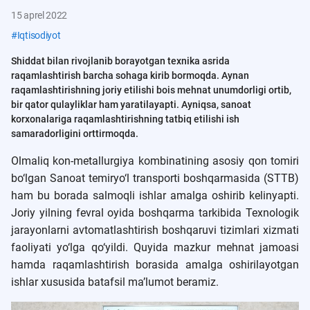
15 aprel 2022
#
Iqtisodiyot
Shiddat bilan rivojlanib borayotgan texnika asrida
raqamlashtirish barcha sohaga kirib bormoqda. Aynan
raqamlashtirishning joriy etilishi bois mehnat unumdorligi ortib,
bir qator qulayliklar ham yaratilayapti. Ayniqsa, sanoat
korxonalariga raqamlashtirishning tatbiq etilishi ish
samaradorligini orttirmoqda.
Olmaliq kon-metallurgiya kombinatining asosiy qon tomiri
bo‘lgan Sanoat temiryo‘l transporti boshqarmasida (STTB)
ham bu borada salmoqli ishlar amalga oshirib kelinyapti.
Joriy yilning fevral oyida boshqarma tarkibida Texnologik
jarayonlarni avtomatlashtirish boshqaruvi tizimlari xizmati
faoliyati yo‘lga qo‘yildi. Quyida mazkur mehnat jamoasi
hamda raqamlashtirish borasida amalga oshirilayotgan
ishlar xususida batafsil ma’lumot beramiz.