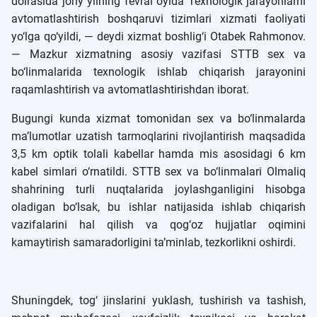
doirasida joriy yilning fevral oyida Texnologik jarayonlarni
avtomatlashtirish boshqaruvi tizimlari xizmati faoliyati
yo‘lga qo‘yildi, — deydi xizmat boshlig‘i Otabek Rahmonov.
— Mazkur xizmatning asosiy vazifasi STTB sex va
bo‘linmalarida texnologik ishlab chiqarish jarayonini
raqamlashtirish va avtomatlashtirishdan iborat.
Bugungi kunda xizmat tomonidan sex va bo‘linmalarda
ma’lumotlar uzatish tarmoqlarini rivojlantirish maqsadida
3,5 km optik tolali kabellar hamda mis asosidagi 6 km
kabel simlari o‘rnatildi. STTB sex va bo‘linmalari Olmaliq
shahrining turli nuqtalarida joylashganligini hisobga
oladigan bo‘lsak, bu ishlar natijasida ishlab chiqarish
vazifalarini hal qilish va qog‘oz hujjatlar oqimini
kamaytirish samaradorligini ta’minlab, tezkorlikni oshirdi.
Shuningdek, tog‘ jinslarini yuklash, tushirish va tashish,