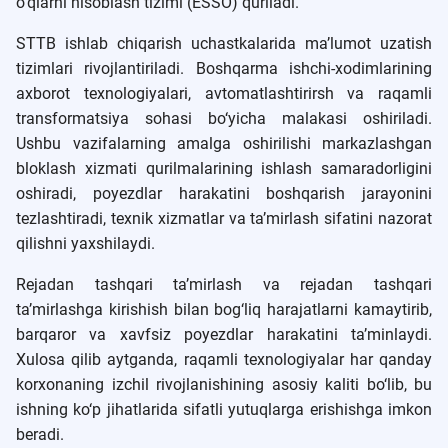
o‘qlarni hisoblash tizimi (ESSO) quriladi.
STTB ishlab chiqarish uchastkalarida ma’lumot uzatish
tizimlari rivojlantiriladi. Boshqarma ishchi-xodimlarining
axborot texnologiyalari, avtomatlashtirirsh va raqamli
transformatsiya sohasi bo‘yicha malakasi oshiriladi.
Ushbu vazifalarning amalga oshirilishi markazlashgan
bloklash xizmati qurilmalarining ishlash samaradorligini
oshiradi, poyezdlar harakatini boshqarish jarayonini
tezlashtiradi, texnik xizmatlar va ta’mirlash sifatini nazorat
qilishni yaxshilaydi.
Rejadan tashqari ta’mirlash va rejadan tashqari
ta’mirlashga kirishish bilan bog‘liq harajatlarni kamaytirib,
barqaror va xavfsiz poyezdlar harakatini ta’minlaydi.
Xulosa qilib aytganda, raqamli texnologiyalar har qanday
korxonaning izchil rivojlanishining asosiy kaliti bo‘lib, bu
ishning ko‘p jihatlarida sifatli yutuqlarga erishishga imkon
beradi.