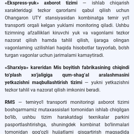
«Ekspress-yuk» axborot tizimi
— ishlab chiqarish
xarakteridagi tezkor qarorlarni qabul qilish uchun
Ohangaron UTY stansiyasidan kombinatga temir yo‘l
transporti orqali kelgan yuklarni monitoring qiladi. Ushbu
tizimning afzalliklari kiruvchi yuk va vagonlarni tezkor
nazorat qilish hamda tahlil qilish, ijaraga olingan
vagonlarning uzilishlari haqida hisobotlar tayyorlab, bo‘sh
turgan vagonlar uchun jarimalarni kamaytiradi.
«Sharxiya» kareridan Mis boyitish fabrikasining chiqindi
to‘plash xo‘jaligiga qum-shag‘al aralashmasini
yetkazishni maqbullashtirish tizimi
— yukni yetkazishni
tezkor tahlil va nazorat qilish imkonini beradi.
RMS
— temiryo‘l transporti monitoringi axborot tizimi
boshqarmamiz mutaxassislari tomonidan ishlab chiqilgan
bo‘lib, ushbu tizim harakatdagi texnikalar parkini
pasportlashtirishga, shuningdek kombinat bo‘linmalari
tomonidan qog‘ozli hujjatlarni qisqartirish maqsadida