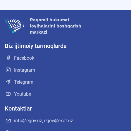
Raqamli hukumat
loyihalarini boshqarish
markazi
Biz ijtimoiy tarmoqlarda
Facebook
Instagram
Telegram
Youtube
Kontaktlar
info@egov.uz
,
egov@exat.uz