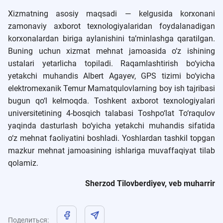
Xizmatning asosiy maqsadi — kelgusida korxonani
zamonaviy axborot texnologiyalaridan foydalanadigan
korxonalardan biriga aylanishini ta’minlashga qaratilgan.
Buning uchun xizmat mehnat jamoasida o‘z ishining
ustalari yetarlicha topiladi. Raqamlashtirish bo‘yicha
yetakchi muhandis Albert Agayev, GPS tizimi bo‘yicha
elektromexanik Temur Mamatqulovlarning boy ish tajribasi
bugun qo‘l kelmoqda. Toshkent axborot texnologiyalari
universitetining 4-bosqich talabasi Toshpo‘lat To‘raqulov
yaqinda dasturlash bo‘yicha yetakchi muhandis sifatida
o‘z mehnat faoliyatini boshladi. Yoshlardan tashkil topgan
mazkur mehnat jamoasining ishlariga muvaffaqiyat tilab
qolamiz.
Sherzod Tilovberdiyev, veb muharrir
Поделиться
: