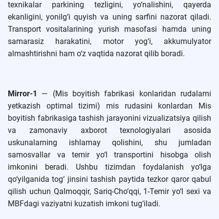
texnikalar parkining tezligini, yo‘nalishini, qayerda
ekanligini, yonilg‘i quyish va uning sarfini nazorat qiladi.
Transport vositalarining yurish masofasi hamda uning
samarasiz harakatini, motor yog‘i, akkumulyator
almashtirishni ham o‘z vaqtida nazorat qilib boradi.
Mirror-1
— (Mis boyitish fabrikasi konlaridan rudalarni
yetkazish optimal tizimi) mis rudasini konlardan Mis
boyitish fabrikasiga tashish jarayonini vizualizatsiya qilish
va zamonaviy axborot texnologiyalari asosida
uskunalarning ishlamay qolishini, shu jumladan
samosvallar va temir yo‘l transportini hisobga olish
imkonini beradi. Ushbu tizimdan foydalanish yo‘lga
qo‘yilganida tog‘ jinsini tashish paytida tezkor qaror qabul
qilish uchun Qalmoqqir, Sariq-Cho‘qqi, 1-Temir yo‘l sexi va
MBFdagi vaziyatni kuzatish imkoni tug‘iladi.