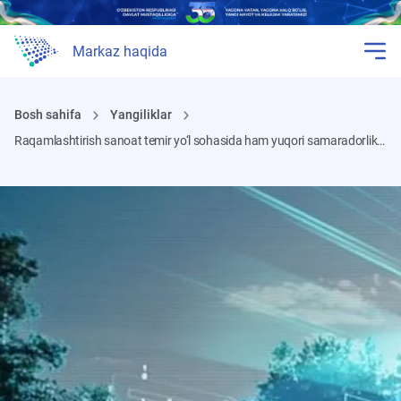
Markaz haqida
Bosh sahifa
Yangiliklar
Raqamlashtirish sanoat temir yo‘l sohasida ham yuqori samaradorlikni ta’minlaydi