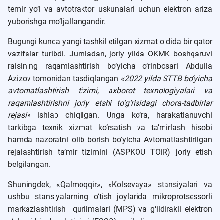
temir yo‘l va avtotraktor uskunalari uchun elektron ariza
yuborishga mo‘ljallangandir.
Bugungi kunda yangi tashkil etilgan xizmat oldida bir qator
vazifalar turibdi. Jumladan, joriy yilda OKMK boshqaruvi
raisining raqamlashtirish bo‘yicha o‘rinbosari Abdulla
Azizov tomonidan tasdiqlangan
«2022 yilda STTB bo‘yicha
avtomatlashtirish tizimi, axborot texnologiyalari va
raqamlashtirishni joriy etshi to‘g‘risidagi chora-tadbirlar
rejasi»
ishlab chiqilgan. Unga ko‘ra, harakatlanuvchi
tarkibga texnik xizmat ko‘rsatish va ta’mirlash hisobi
hamda nazoratni olib borish bo‘yicha Avtomatlashtirilgan
rejalashtirish ta’mir tizimini (ASPKOU TOiR) joriy etish
belgilangan.
Shuningdek, «Qalmoqqir», «Kolsevaya» stansiyalari va
ushbu stansiyalarning o‘tish joylarida mikroprotsessorli
markazlashtirish qurilmalari (MPS) va g‘ildirakli elektron