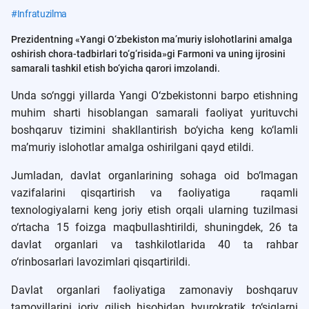
#
Infratuzilma
Prezidentning «Yangi O‘zbekiston ma’muriy islohotlarini amalga
oshirish chora-tadbirlari to‘g‘risida»gi Farmoni va uning ijrosini
samarali tashkil etish bo‘yicha qarori imzolandi.
Unda so‘nggi yillarda Yangi O‘zbekistonni barpo etishning
muhim sharti hisoblangan samarali faoliyat yurituvchi
boshqaruv tizimini shakllantirish bo‘yicha keng ko‘lamli
ma’muriy islohotlar amalga oshirilgani qayd etildi.
Jumladan, davlat organlarining sohaga oid bo‘lmagan
vazifalarini qisqartirish va faoliyatiga raqamli
texnologiyalarni keng joriy etish orqali ularning tuzilmasi
o‘rtacha 15 foizga maqbullashtirildi, shuningdek, 26 ta
davlat organlari va tashkilotlarida 40 ta rahbar
o‘rinbosarlari lavozimlari qisqartirildi.
Davlat organlari faoliyatiga zamonaviy boshqaruv
tamoyillarini joriy qilish hisobidan byurokratik to‘siqlarni