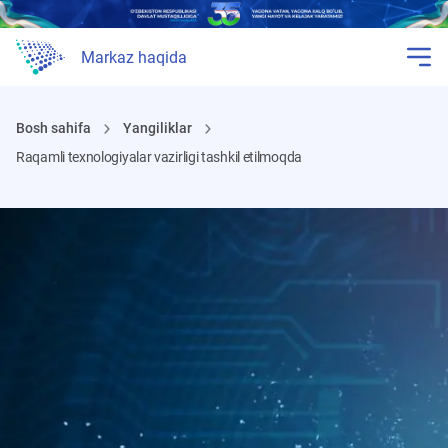
Markaz haqida
Bosh sahifa
Yangiliklar
Raqamli texnologiyalar vazirligi tashkil etilmoqda