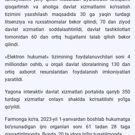
qisqartirish va aholiga davlat xizmatlarini ko‘rsatish
tizimini yaxshilash maqsadida 30 ga yaqin turdagi
litsenziya va ruxsatnomalar bekor qilindi, 70 dan ziyod
davlat xizmatlari soddalashtirildi, davlat tashkilotlari
tomonidan 60 dan ortiq hujjatlarni talab qilish bekor
qilindi.
«Elektron hukumat» tizimining foydalanuvchilari soni 4
milliondan oshib, u orqali davlat idoralarining 130 dan
ortiq axborot resurslaridan foydalanish imkoniyatlari
yaratildi.
Yagona interaktiv davlat xizmatlari portalida qariyb 350
turdagi xizmatlar onlayn shaklda ko‘rsatilishi yo‘lga
qo‘yildi.
Farmonga ko‘ra, 2023-yil 1-yanvardan boshlab hukumatga
bo‘ysunadigan ijro organlari soni 61 tadan 28 taga
qisqartirilmoqda. Bunda, 20 ta idora to‘liq tugatilmoqda.