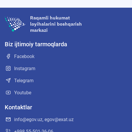
Raqamli hukumat
loyihalarini boshqarish
markazi
Biz ijtimoiy tarmoqlarda
Facebook
Instagram
Telegram
Youtube
Kontaktlar
info@egov.uz
,
egov@exat.uz
+998 55-501-36-06