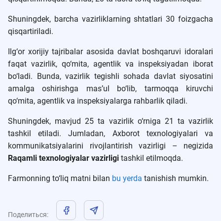
Shuningdek, barcha vazirliklarning shtatlari 30 foizgacha
qisqartiriladi.
Ilg‘or xorijiy tajribalar asosida davlat boshqaruvi idoralari
faqat vazirlik, qo‘mita, agentlik va inspeksiyadan iborat
bo‘ladi. Bunda, vazirlik tegishli sohada davlat siyosatini
amalga oshirishga mas’ul bo‘lib, tarmoqqa kiruvchi
qo‘mita, agentlik va inspeksiyalarga rahbarlik qiladi.
Shuningdek, mavjud 25 ta vazirlik o‘rniga 21 ta vazirlik
tashkil etiladi. Jumladan, Axborot texnologiyalari va
kommunikatsiyalarini rivojlantirish vazirligi – negizida
Raqamli texnologiyalar vazirligi
tashkil etilmoqda.
Farmonning to‘liq matni bilan
bu yerda
tanishish mumkin.
Поделиться
: