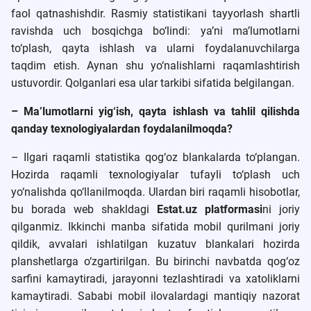
faol qatnashishdir. Rasmiy statistikani tayyorlash shartli
ravishda uch bosqichga bo‘lindi: ya’ni ma’lumotlarni
to‘plash, qayta ishlash va ularni foydalanuvchilarga
taqdim etish. Aynan shu yo‘nalishlarni raqamlashtirish
ustuvordir. Qolganlari esa ular tarkibi sifatida belgilangan.
– Ma’lumotlarni yig‘ish, qayta ishlash va tahlil qilishda
qanday texnologiyalardan foydalanilmoqda?
– Ilgari raqamli statistika qog‘oz blankalarda to‘plangan.
Hozirda raqamli texnologiyalar tufayli to‘plash uch
yo‘nalishda qo‘llanilmoqda. Ulardan biri raqamli hisobotlar,
bu borada web shakldagi
Estat.uz platformasi
ni joriy
qilganmiz. Ikkinchi manba sifatida mobil qurilmani joriy
qildik, avvalari ishlatilgan kuzatuv blankalari hozirda
planshetlarga o‘zgartirilgan. Bu birinchi navbatda qog‘oz
sarfini kamaytiradi, jarayonni tezlashtiradi va xatoliklarni
kamaytiradi. Sababi mobil ilovalardagi mantiqiy nazorat