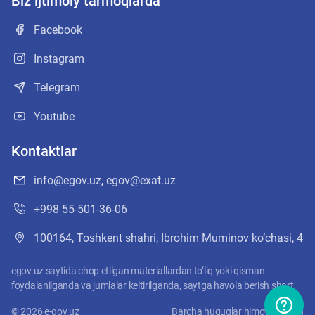
Biz ijtimoiy tarmoqlarda
Facebook
Instagram
Telegram
Youtube
Kontaktlar
info@egov.uz
,
egov@exat.uz
+998 55-501-36-06
100164, Toshkent shahri, Ibrohim Muminov ko‘chasi, 4
egov.uz saytida chop etilgan materiallardan to‘liq yoki qisman
foydalanilganda va jumlalar keltirilganda, saytga havola berish shart
©
2026
e-gov.uz
Barcha huquqlar himoyalangan