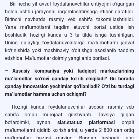
– Bir necha yil avval foydalanuvchilar ehtiyojini o‘rgangan
holda ushbu jarayonni raqamlashtirishga e’tibor qaratildi.
Birinchi navbatda rasmiy veb sahifa takomillashtirildi.
Yana ma’lumotlarni taqdim etuvchi portal ustida ish
boshladik, hozirgi kunda u 3 ta tilda ishga tushirilgan.
Uning qulayligi foydalanuvchilarga ma’lumotlarni jadval
ko‘rinishida yoki mashinaviy o‘qitishga asoslanib taqdim
etishida. Ma’lumotlar doimiy yangilanib boriladi.
– Xususiy kompaniya yoki tadqiqot markazlarining
ma’lumotlar so‘rovi qanday ko‘rib chiqiladi? Bu borada
qanday innovatsion yechimlar qo‘llaniladi? O‘zi bu turdagi
ma’lumotlar hamma uchun ochiqmi?
– Hozirgi kunda foydalanuvchilar asosan rasmiy veb
sahifa orqali murojaat qilishyapti. Tavsiya qilgan
bo‘lardimki, aynan
siat.stat.uz platformasi
orqali
ma’lumotlarni qidirib ko‘rishlarini, u yerda 2 800 dan ortiq
ma’lumotlar bazasi mavjud. Bundan tashqari, ular