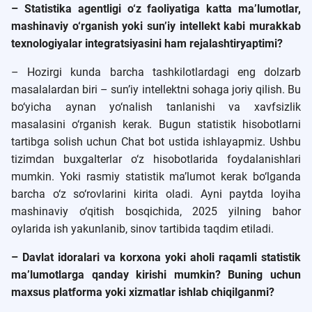
– Statistika agentligi o‘z faoliyatiga katta ma’lumotlar,
mashinaviy o‘rganish yoki sun’iy intellekt kabi murakkab
texnologiyalar integratsiyasini ham rejalashtiryaptimi?
– Hozirgi kunda barcha tashkilotlardagi eng dolzarb
masalalardan biri – sun’iy intellektni sohaga joriy qilish. Bu
bo‘yicha aynan yo‘nalish tanlanishi va xavfsizlik
masalasini o‘rganish kerak. Bugun statistik hisobotlarni
tartibga solish uchun Chat bot ustida ishlayapmiz. Ushbu
tizimdan buxgalterlar o‘z hisobotlarida foydalanishlari
mumkin. Yoki rasmiy statistik ma’lumot kerak bo‘lganda
barcha o‘z so‘rovlarini kirita oladi. Ayni paytda loyiha
mashinaviy o‘qitish bosqichida, 2025 yilning bahor
oylarida ish yakunlanib, sinov tartibida taqdim etiladi.
– Davlat idoralari va korxona yoki aholi raqamli statistik
ma’lumotlarga qanday kirishi mumkin? Buning uchun
maxsus platforma yoki xizmatlar ishlab chiqilganmi?