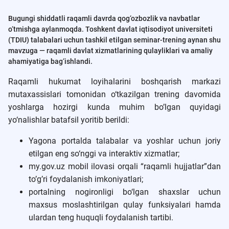
Bugungi shiddatli raqamli davrda qog‘ozbozlik va navbatlar
o‘tmishga aylanmoqda. Toshkent davlat iqtisodiyot universiteti
(TDIU) talabalari uchun tashkil etilgan seminar-trening aynan shu
mavzuga — raqamli davlat xizmatlarining qulayliklari va amaliy
ahamiyatiga bag‘ishlandi.
Raqamli hukumat loyihalarini boshqarish markazi
mutaxassislari tomonidan o‘tkazilgan trening davomida
yoshlarga hozirgi kunda muhim bo’lgan quyidagi
yo‘nalishlar batafsil yoritib berildi:
Yagona portalda talabalar va yoshlar uchun joriy
etilgan eng so‘nggi va interaktiv xizmatlar;
my.gov.uz mobil ilovasi orqali “raqamli hujjatlar”dan
to’g’ri foydalanish imkoniyatlari;
portalning nogironligi bo‘lgan shaxslar uchun
maxsus moslashtirilgan qulay funksiyalari hamda
ulardan teng huquqli foydalanish tartibi.