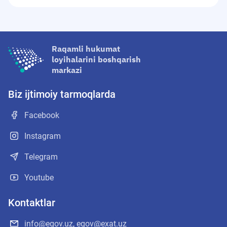
Raqamli hukumat
loyihalarini boshqarish
markazi
Biz ijtimoiy tarmoqlarda
Facebook
Instagram
Telegram
Youtube
Kontaktlar
info@egov.uz
,
egov@exat.uz