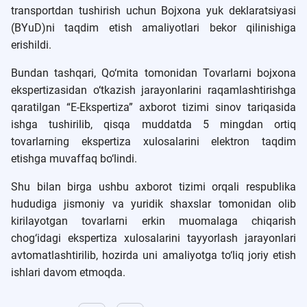
transportdan tushirish uchun Bojxona yuk deklaratsiyasi
(BYuD)ni taqdim etish amaliyotlari bekor qilinishiga
erishildi.
Bundan tashqari, Qo‘mita tomonidan Tovarlarni bojxona
ekspertizasidan o‘tkazish jarayonlarini raqamlashtirishga
qaratilgan “E-Ekspertiza” axborot tizimi sinov tariqasida
ishga tushirilib, qisqa muddatda 5 mingdan ortiq
tovarlarning ekspertiza xulosalarini elektron taqdim
etishga muvaffaq bo‘lindi.
Shu bilan birga ushbu axborot tizimi orqali respublika
hududiga jismoniy va yuridik shaxslar tomonidan olib
kirilayotgan tovarlarni erkin muomalaga chiqarish
chog‘idagi ekspertiza xulosalarini tayyorlash jarayonlari
avtomatlashtirilib, hozirda uni amaliyotga to‘liq joriy etish
ishlari davom etmoqda.