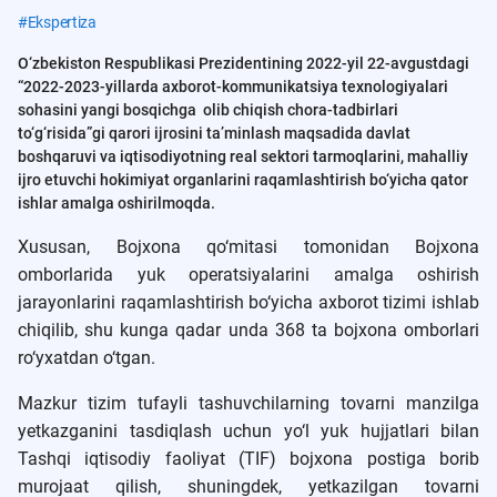
#
Ekspertiza
O‘zbekiston Respublikasi Prezidentining 2022-yil 22-avgustdagi
“2022-2023-yillarda axborot-kommunikatsiya texnologiyalari
sohasini yangi bosqichga olib chiqish chora-tadbirlari
to‘g‘risida”gi qarori ijrosini ta’minlash maqsadida davlat
boshqaruvi va iqtisodiyotning real sektori tarmoqlarini, mahalliy
ijro etuvchi hokimiyat organlarini raqamlashtirish bo‘yicha qator
ishlar amalga oshirilmoqda.
Xususan, Bojxona qo‘mitasi tomonidan Bojxona
omborlarida yuk operatsiyalarini amalga oshirish
jarayonlarini raqamlashtirish bo‘yicha axborot tizimi ishlab
chiqilib, shu kunga qadar unda 368 ta bojxona omborlari
ro‘yxatdan o‘tgan.
Mazkur tizim tufayli tashuvchilarning tovarni manzilga
yetkazganini tasdiqlash uchun yo‘l yuk hujjatlari bilan
Tashqi iqtisodiy faoliyat (TIF) bojxona postiga borib
murojaat qilish, shuningdek, yetkazilgan tovarni